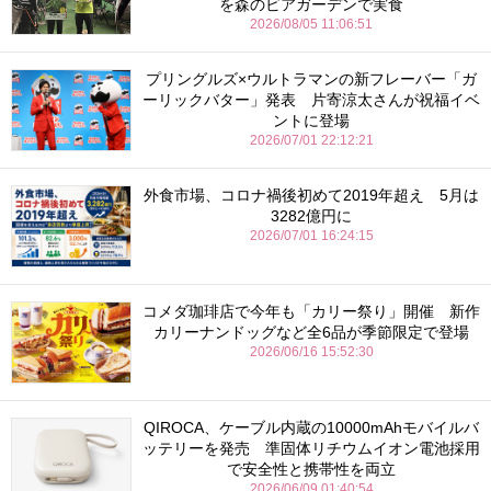
を森のビアガーデンで実食
2026/08/05 11:06:51
プリングルズ×ウルトラマンの新フレーバー「ガ
ーリックバター」発表 片寄涼太さんが祝福イベ
ントに登場
2026/07/01 22:12:21
外食市場、コロナ禍後初めて2019年超え 5月は
3282億円に
2026/07/01 16:24:15
コメダ珈琲店で今年も「カリー祭り」開催 新作
カリーナンドッグなど全6品が季節限定で登場
2026/06/16 15:52:30
QIROCA、ケーブル内蔵の10000mAhモバイルバ
ッテリーを発売 準固体リチウムイオン電池採用
で安全性と携帯性を両立
2026/06/09 01:40:54