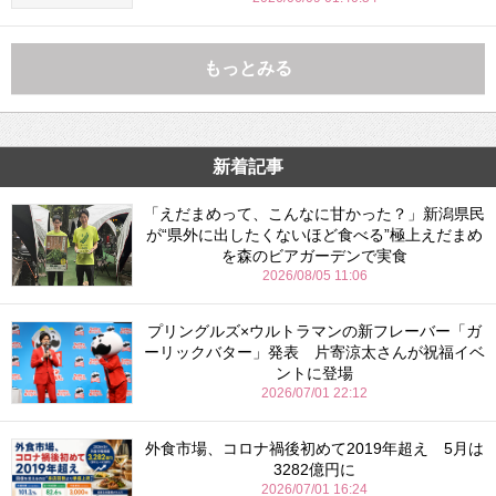
もっとみる
新着記事
「えだまめって、こんなに甘かった？」新潟県民
が“県外に出したくないほど食べる”極上えだまめ
を森のビアガーデンで実食
2026/08/05 11:06
プリングルズ×ウルトラマンの新フレーバー「ガ
ーリックバター」発表 片寄涼太さんが祝福イベ
ントに登場
2026/07/01 22:12
外食市場、コロナ禍後初めて2019年超え 5月は
3282億円に
2026/07/01 16:24