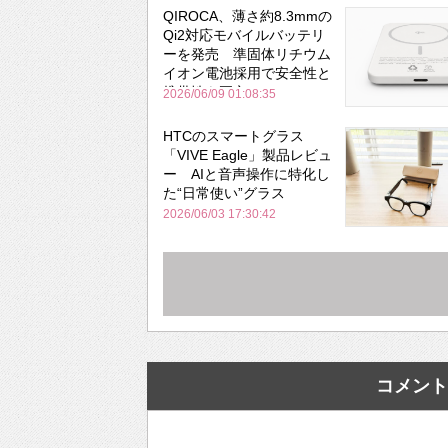
QIROCA、薄さ約8.3mmの
Qi2対応モバイルバッテリ
ーを発売 準固体リチウム
イオン電池採用で安全性と
携帯性を両立
2026/06/09 01:08:35
HTCのスマートグラス
「VIVE Eagle」製品レビュ
ー AIと音声操作に特化し
た“日常使い”グラス
2026/06/03 17:30:42
コメント