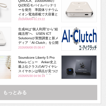
QIROCA、10000mAhの
Qi2対応モバイルバッテリ
ーを発売 準固体リチウム
イオン電池搭載で大容量と
安全性を両立
2026/06/09 01:23:22
生成AIは“個人利用”から“組
織活用”へ USEN ICT
Solutionsが実態調査と新メ
ディア「AI-Clutch」を公開
2026/06/08 05:08:47
Soundcore Liberty 5 Pro
Maxレビュー Anker史上
最上位クラスのAIワイヤレ
スイヤホンは弱点が見つけ
づらいくらいの完成度にび
2026/05/30 04:56:19
びった ノイキャン性能は
Bose並み
もっとみる