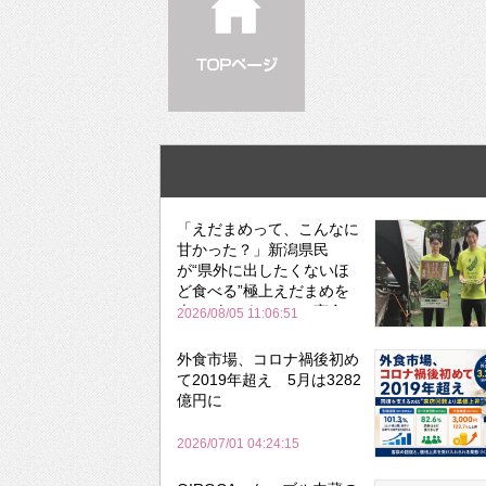
「えだまめって、こんなに
甘かった？」新潟県民
が“県外に出したくないほ
ど食べる”極上えだまめを
森のビアガーデンで実食
2026/08/05 11:06:51
外食市場、コロナ禍後初め
て2019年超え 5月は3282
億円に
2026/07/01 04:24:15