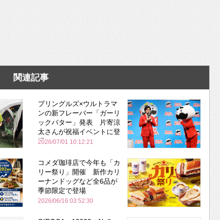
関連記事
プリングルズ×ウルトラマ
ンの新フレーバー「ガーリ
ックバター」発表 片寄涼
太さんが祝福イベントに登
場
2026/07/01 10:12:21
コメダ珈琲店で今年も「カ
リー祭り」開催 新作カリ
ーナンドッグなど全6品が
季節限定で登場
2026/06/16 03:52:30