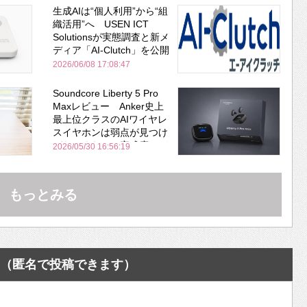
生成AIは“個人利用”から“組
織活用”へ USEN ICT
Solutionsが実態調査と新メ
ディア「AI-Clutch」を公開
2026/06/08 17:08:47
Soundcore Liberty 5 Pro
Maxレビュー Anker史上
最上位クラスのAIワイヤレ
スイヤホンは弱点が見つけ
づらいくらいの完成度にび
2026/05/30 16:56:19
びった ノイキャン性能は
Bose並み
もっとみる
（匿名で投稿できます）