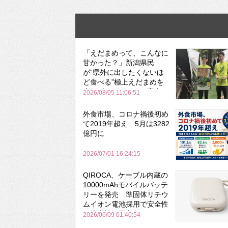
「えだまめって、こんなに
甘かった？」新潟県民
が“県外に出したくないほ
ど食べる”極上えだまめを
森のビアガーデンで実食
2026/08/05 11:06:51
外食市場、コロナ禍後初め
て2019年超え 5月は3282
億円に
2026/07/01 16:24:15
QIROCA、ケーブル内蔵の
10000mAhモバイルバッテ
リーを発売 準固体リチウ
ムイオン電池採用で安全性
と携帯性を両立
2026/06/09 01:40:54