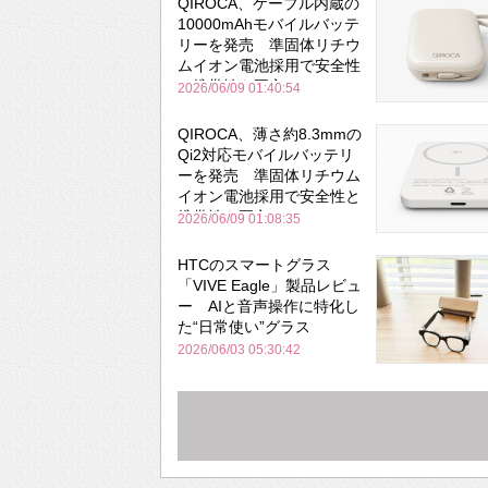
QIROCA、ケーブル内蔵の
10000mAhモバイルバッテ
リーを発売 準固体リチウ
ムイオン電池採用で安全性
と携帯性を両立
2026/06/09 01:40:54
QIROCA、薄さ約8.3mmの
Qi2対応モバイルバッテリ
ーを発売 準固体リチウム
イオン電池採用で安全性と
携帯性を両立
2026/06/09 01:08:35
HTCのスマートグラス
「VIVE Eagle」製品レビュ
ー AIと音声操作に特化し
た“日常使い”グラス
2026/06/03 05:30:42