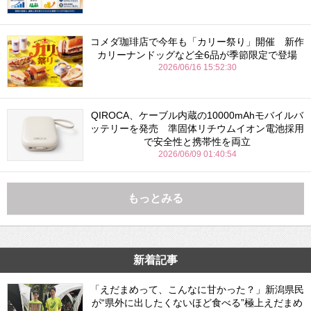
コメダ珈琲店で今年も「カリー祭り」開催 新作
カリーナンドッグなど全6品が季節限定で登場
2026/06/16 15:52:30
QIROCA、ケーブル内蔵の10000mAhモバイルバ
ッテリーを発売 準固体リチウムイオン電池採用
で安全性と携帯性を両立
2026/06/09 01:40:54
もっとみる
新着記事
「えだまめって、こんなに甘かった？」新潟県民
が“県外に出したくないほど食べる”極上えだまめ