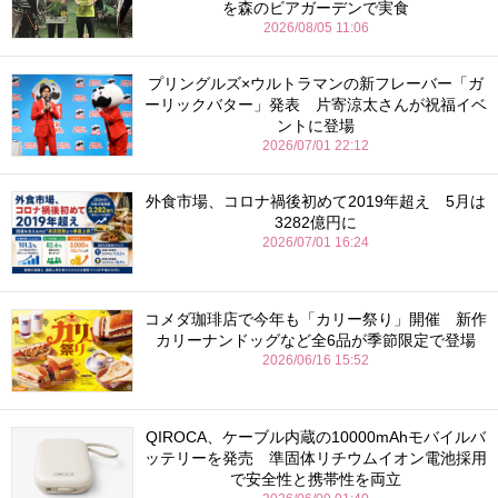
を森のビアガーデンで実食
2026/08/05 11:06
プリングルズ×ウルトラマンの新フレーバー「ガ
ーリックバター」発表 片寄涼太さんが祝福イベ
ントに登場
2026/07/01 22:12
外食市場、コロナ禍後初めて2019年超え 5月は
3282億円に
2026/07/01 16:24
コメダ珈琲店で今年も「カリー祭り」開催 新作
カリーナンドッグなど全6品が季節限定で登場
2026/06/16 15:52
QIROCA、ケーブル内蔵の10000mAhモバイルバ
ッテリーを発売 準固体リチウムイオン電池採用
で安全性と携帯性を両立