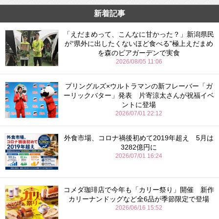
新着記事
「えだまめって、こんなに甘かった？」新潟県民
が“県外に出したくないほど食べる”極上えだまめ
を森のビアガーデンで実食
2026/08/05 11:06
プリングルズ×ウルトラマンの新フレーバー「ガ
ーリックバター」発表 片寄涼太さんが祝福イベ
ントに登場
2026/07/01 22:12
外食市場、コロナ禍後初めて2019年超え 5月は
3282億円に
2026/07/01 16:24
コメダ珈琲店で今年も「カリー祭り」開催 新作
カリーナンドッグなど全6品が季節限定で登場
2026/06/16 15:52