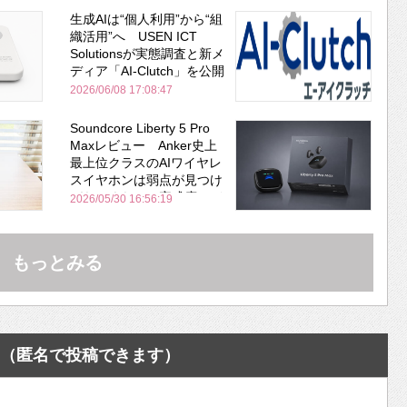
生成AIは“個人利用”から“組
織活用”へ USEN ICT
Solutionsが実態調査と新メ
ディア「AI-Clutch」を公開
2026/06/08 17:08:47
Soundcore Liberty 5 Pro
Maxレビュー Anker史上
最上位クラスのAIワイヤレ
スイヤホンは弱点が見つけ
づらいくらいの完成度にび
2026/05/30 16:56:19
びった ノイキャン性能は
Bose並み
もっとみる
（匿名で投稿できます）