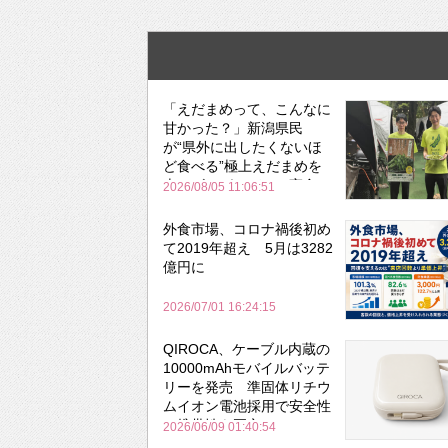
「えだまめって、こんなに
甘かった？」新潟県民
が“県外に出したくないほ
ど食べる”極上えだまめを
森のビアガーデンで実食
2026/08/05 11:06:51
外食市場、コロナ禍後初め
て2019年超え 5月は3282
億円に
2026/07/01 16:24:15
QIROCA、ケーブル内蔵の
10000mAhモバイルバッテ
リーを発売 準固体リチウ
ムイオン電池採用で安全性
と携帯性を両立
2026/06/09 01:40:54