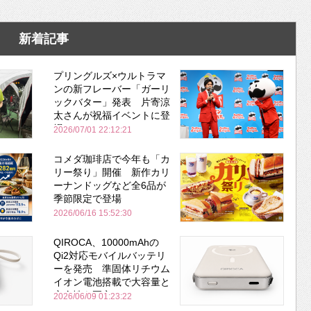
新着記事
プリングルズ×ウルトラマ
ンの新フレーバー「ガーリ
ックバター」発表 片寄涼
太さんが祝福イベントに登
場
2026/07/01 22:12:21
コメダ珈琲店で今年も「カ
リー祭り」開催 新作カリ
ーナンドッグなど全6品が
季節限定で登場
2026/06/16 15:52:30
QIROCA、10000mAhの
Qi2対応モバイルバッテリ
ーを発売 準固体リチウム
イオン電池搭載で大容量と
安全性を両立
2026/06/09 01:23:22