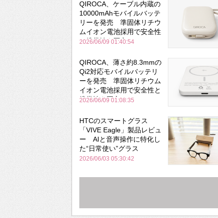
QIROCA、ケーブル内蔵の
10000mAhモバイルバッテ
リーを発売 準固体リチウ
ムイオン電池採用で安全性
と携帯性を両立
2026/06/09 01:40:54
QIROCA、薄さ約8.3mmの
Qi2対応モバイルバッテリ
ーを発売 準固体リチウム
イオン電池採用で安全性と
携帯性を両立
2026/06/09 01:08:35
HTCのスマートグラス
「VIVE Eagle」製品レビュ
ー AIと音声操作に特化し
た“日常使い”グラス
2026/06/03 05:30:42