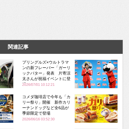
関連記事
プリングルズ×ウルトラマ
ンの新フレーバー「ガーリ
ックバター」発表 片寄涼
太さんが祝福イベントに登
場
2026/07/01 10:12:21
コメダ珈琲店で今年も「カ
リー祭り」開催 新作カリ
ーナンドッグなど全6品が
季節限定で登場
2026/06/16 03:52:30