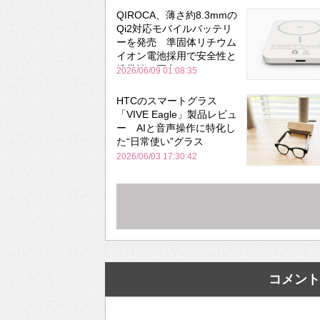
QIROCA、薄さ約8.3mmの
Qi2対応モバイルバッテリ
ーを発売 準固体リチウム
イオン電池採用で安全性と
携帯性を両立
2026/06/09 01:08:35
HTCのスマートグラス
「VIVE Eagle」製品レビュ
ー AIと音声操作に特化し
た“日常使い”グラス
2026/06/03 17:30:42
コメント