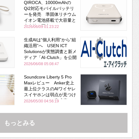
QIROCA、10000mAhの
Qi2対応モバイルバッテリ
ーを発売 準固体リチウム
イオン電池搭載で大容量と
安全性を両立
2026/06/09 01:23:22
生成AIは“個人利用”から“組
織活用”へ USEN ICT
Solutionsが実態調査と新メ
ディア「AI-Clutch」を公開
2026/06/08 05:08:47
Soundcore Liberty 5 Pro
Maxレビュー Anker史上
最上位クラスのAIワイヤレ
スイヤホンは弱点が見つけ
づらいくらいの完成度にび
2026/05/30 04:56:19
びった ノイキャン性能は
Bose並み
もっとみる