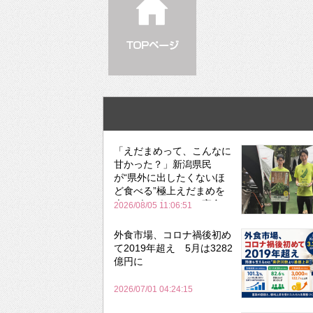
「えだまめって、こんなに
甘かった？」新潟県民
が“県外に出したくないほ
ど食べる”極上えだまめを
森のビアガーデンで実食
2026/08/05 11:06:51
外食市場、コロナ禍後初め
て2019年超え 5月は3282
億円に
2026/07/01 04:24:15