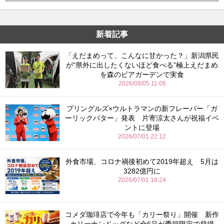
新着記事
「えだまめって、こんなに甘かった？」新潟県民
が“県外に出したくないほど食べる”極上えだまめ
を森のビアガーデンで実食
2026/08/05 11:06
プリングルズ×ウルトラマンの新フレーバー「ガ
ーリックバター」発表 片寄涼太さんが祝福イベ
ントに登場
2026/07/01 22:12
外食市場、コロナ禍後初めて2019年超え 5月は
3282億円に
2026/07/01 16:24
コメダ珈琲店で今年も「カリー祭り」開催 新作
カリーナンドッグなど全6品が季節限定で登場