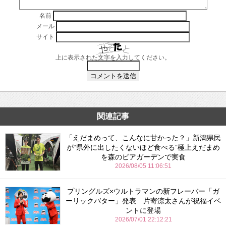
名前
メール
サイト
上に表示された文字を入力してください。
関連記事
「えだまめって、こんなに甘かった？」新潟県民
が“県外に出したくないほど食べる”極上えだまめ
を森のビアガーデンで実食
2026/08/05 11:06:51
プリングルズ×ウルトラマンの新フレーバー「ガ
ーリックバター」発表 片寄涼太さんが祝福イベ
ントに登場
2026/07/01 22:12:21