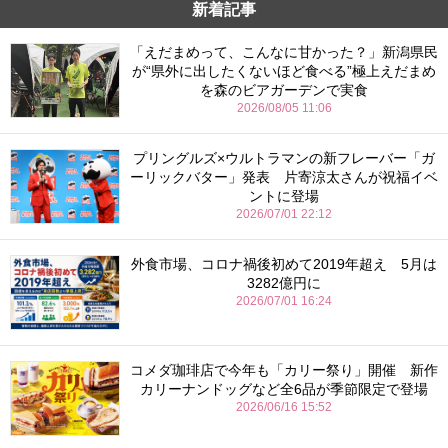
新着記事
「えだまめって、こんなに甘かった？」新潟県民
が“県外に出したくないほど食べる”極上えだまめ
を森のビアガーデンで実食
2026/08/05 11:06
プリングルズ×ウルトラマンの新フレーバー「ガ
ーリックバター」発表 片寄涼太さんが祝福イベ
ントに登場
2026/07/01 22:12
外食市場、コロナ禍後初めて2019年超え 5月は
3282億円に
2026/07/01 16:24
コメダ珈琲店で今年も「カリー祭り」開催 新作
カリーナンドッグなど全6品が季節限定で登場
2026/06/16 15:52