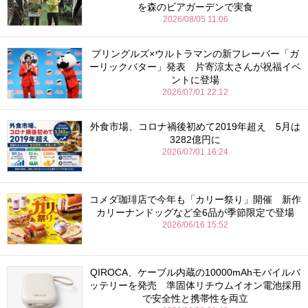
を森のビアガーデンで実食
2026/08/05 11:06
プリングルズ×ウルトラマンの新フレーバー「ガ
ーリックバター」発表 片寄涼太さんが祝福イベ
ントに登場
2026/07/01 22:12
外食市場、コロナ禍後初めて2019年超え 5月は
3282億円に
2026/07/01 16:24
コメダ珈琲店で今年も「カリー祭り」開催 新作
カリーナンドッグなど全6品が季節限定で登場
2026/06/16 15:52
QIROCA、ケーブル内蔵の10000mAhモバイルバ
ッテリーを発売 準固体リチウムイオン電池採用
で安全性と携帯性を両立