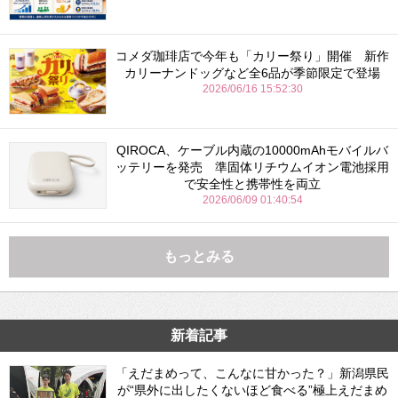
コメダ珈琲店で今年も「カリー祭り」開催 新作
カリーナンドッグなど全6品が季節限定で登場
2026/06/16 15:52:30
QIROCA、ケーブル内蔵の10000mAhモバイルバ
ッテリーを発売 準固体リチウムイオン電池採用
で安全性と携帯性を両立
2026/06/09 01:40:54
もっとみる
新着記事
「えだまめって、こんなに甘かった？」新潟県民
が“県外に出したくないほど食べる”極上えだまめ