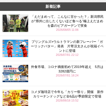
新着記事
「えだまめって、こんなに甘かった？」新潟県民
が“県外に出したくないほど食べる”極上えだまめ
を森のビアガーデンで実食
2026/08/05 11:06
プリングルズ×ウルトラマンの新フレーバー「ガ
ーリックバター」発表 片寄涼太さんが祝福イベ
ントに登場
2026/07/01 22:12
外食市場、コロナ禍後初めて2019年超え 5月は
3282億円に
2026/07/01 16:24
コメダ珈琲店で今年も「カリー祭り」開催 新作
カリーナンドッグなど全6品が季節限定で登場
2026/06/16 15:52