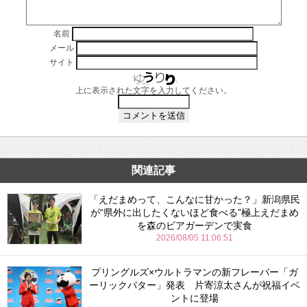
名前
メール
サイト
上に表示された文字を入力してください。
関連記事
「えだまめって、こんなに甘かった？」新潟県民
が“県外に出したくないほど食べる”極上えだまめ
を森のビアガーデンで実食
2026/08/05 11:06:51
プリングルズ×ウルトラマンの新フレーバー「ガ
ーリックバター」発表 片寄涼太さんが祝福イベ
ントに登場