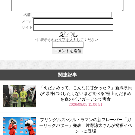
名前
メール
サイト
上に表示された文字を入力してください。
関連記事
「えだまめって、こんなに甘かった？」新潟県民
が“県外に出したくないほど食べる”極上えだまめ
を森のビアガーデンで実食
2026/08/05 11:06:51
プリングルズ×ウルトラマンの新フレーバー「ガ
ーリックバター」発表 片寄涼太さんが祝福イベ
ントに登場