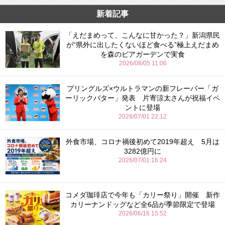
新着記事
「えだまめって、こんなに甘かった？」新潟県民
が“県外に出したくないほど食べる”極上えだまめ
を森のビアガーデンで実食
2026/08/05 11:06
プリングルズ×ウルトラマンの新フレーバー「ガ
ーリックバター」発表 片寄涼太さんが祝福イベ
ントに登場
2026/07/01 22:12
外食市場、コロナ禍後初めて2019年超え 5月は
3282億円に
2026/07/01 16:24
コメダ珈琲店で今年も「カリー祭り」開催 新作
カリーナンドッグなど全6品が季節限定で登場
2026/06/16 15:52