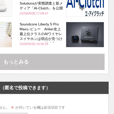
Solutionsが実態調査と新メ
ディア「AI-Clutch」を公開
2026/06/08 17:08:47
Soundcore Liberty 5 Pro
Maxレビュー Anker史上
最上位クラスのAIワイヤレ
スイヤホンは弱点が見つけ
づらいくらいの完成度にび
2026/05/30 16:56:19
びった ノイキャン性能は
Bose並み
もっとみる
（匿名で投稿できます）
せん。
※
が付いている欄は必須項目です