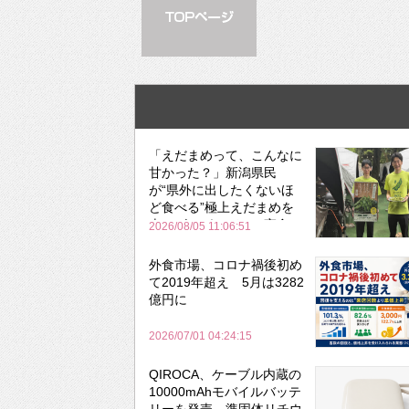
「えだまめって、こんなに
甘かった？」新潟県民
が“県外に出したくないほ
ど食べる”極上えだまめを
森のビアガーデンで実食
2026/08/05 11:06:51
外食市場、コロナ禍後初め
て2019年超え 5月は3282
億円に
2026/07/01 04:24:15
QIROCA、ケーブル内蔵の
10000mAhモバイルバッテ