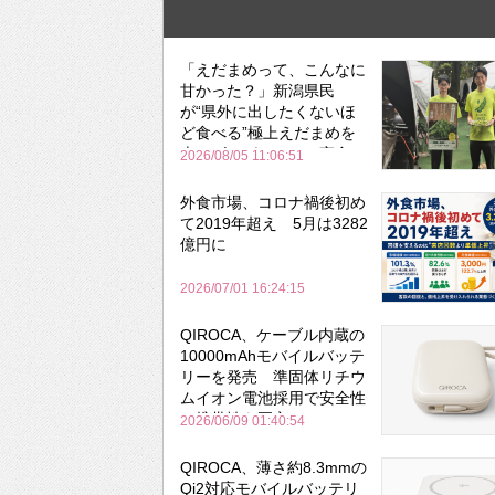
「えだまめって、こんなに
甘かった？」新潟県民
が“県外に出したくないほ
ど食べる”極上えだまめを
森のビアガーデンで実食
2026/08/05 11:06:51
外食市場、コロナ禍後初め
て2019年超え 5月は3282
億円に
2026/07/01 16:24:15
QIROCA、ケーブル内蔵の
10000mAhモバイルバッテ
リーを発売 準固体リチウ
ムイオン電池採用で安全性
と携帯性を両立
2026/06/09 01:40:54
QIROCA、薄さ約8.3mmの
Qi2対応モバイルバッテリ