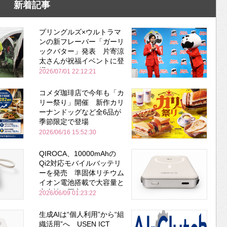
新着記事
プリングルズ×ウルトラマ
ンの新フレーバー「ガーリ
ックバター」発表 片寄涼
太さんが祝福イベントに登
場
2026/07/01 22:12:21
コメダ珈琲店で今年も「カ
リー祭り」開催 新作カリ
ーナンドッグなど全6品が
季節限定で登場
2026/06/16 15:52:30
QIROCA、10000mAhの
Qi2対応モバイルバッテリ
ーを発売 準固体リチウム
イオン電池搭載で大容量と
安全性を両立
2026/06/09 01:23:22
生成AIは“個人利用”から“組
織活用”へ USEN ICT