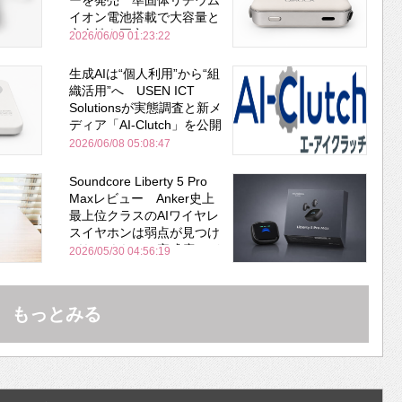
ーを発売 準固体リチウム
イオン電池搭載で大容量と
安全性を両立
2026/06/09 01:23:22
生成AIは“個人利用”から“組
織活用”へ USEN ICT
Solutionsが実態調査と新メ
ディア「AI-Clutch」を公開
2026/06/08 05:08:47
Soundcore Liberty 5 Pro
Maxレビュー Anker史上
最上位クラスのAIワイヤレ
スイヤホンは弱点が見つけ
づらいくらいの完成度にび
2026/05/30 04:56:19
びった ノイキャン性能は
Bose並み
もっとみる