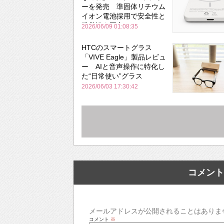
ーを発売 準固体リチウム
イオン電池採用で安全性と
携帯性を両立
2026/06/09 01:08:35
HTCのスマートグラス
「VIVE Eagle」製品レビュ
ー AIと音声操作に特化し
た“日常使い”グラス
2026/06/03 17:30:42
コメント
メールアドレスが公開されることはありま
コメント
※