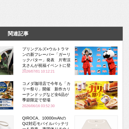
関連記事
プリングルズ×ウルトラマ
ンの新フレーバー「ガーリ
ックバター」発表 片寄涼
太さんが祝福イベントに登
場
2026/07/01 10:12:21
コメダ珈琲店で今年も「カ
リー祭り」開催 新作カリ
ーナンドッグなど全6品が
季節限定で登場
2026/06/16 03:52:30
QIROCA、10000mAhの
Qi2対応モバイルバッテリ