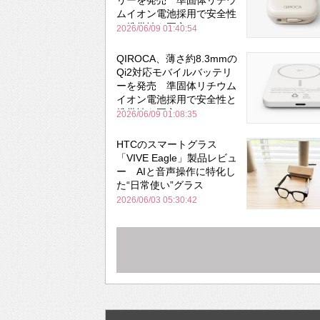
リーを発売 準固体リチウ
ムイオン電池採用で安全性
と携帯性を両立
2026/06/09 01:40:54
QIROCA、薄さ約8.3mmの
Qi2対応モバイルバッテリ
ーを発売 準固体リチウム
イオン電池採用で安全性と
携帯性を両立
2026/06/09 01:08:35
HTCのスマートグラス
「VIVE Eagle」製品レビュ
ー AIと音声操作に特化し
た“日常使い”グラス
2026/06/03 05:30:42