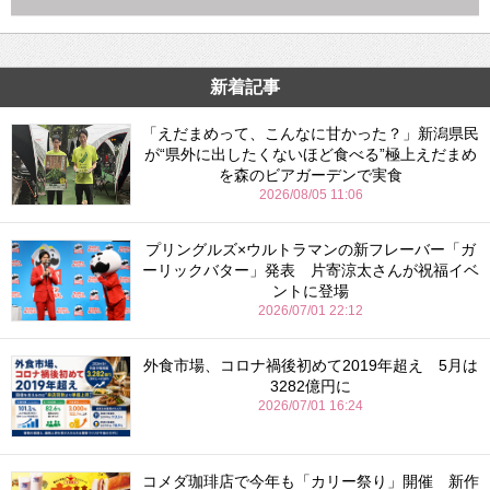
新着記事
「えだまめって、こんなに甘かった？」新潟県民
が“県外に出したくないほど食べる”極上えだまめ
を森のビアガーデンで実食
2026/08/05 11:06
プリングルズ×ウルトラマンの新フレーバー「ガ
ーリックバター」発表 片寄涼太さんが祝福イベ
ントに登場
2026/07/01 22:12
外食市場、コロナ禍後初めて2019年超え 5月は
3282億円に
2026/07/01 16:24
コメダ珈琲店で今年も「カリー祭り」開催 新作