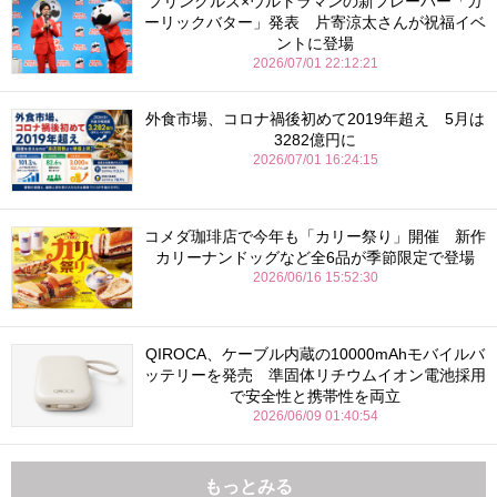
プリングルズ×ウルトラマンの新フレーバー「ガ
ーリックバター」発表 片寄涼太さんが祝福イベ
ントに登場
2026/07/01 22:12:21
外食市場、コロナ禍後初めて2019年超え 5月は
3282億円に
2026/07/01 16:24:15
コメダ珈琲店で今年も「カリー祭り」開催 新作
カリーナンドッグなど全6品が季節限定で登場
2026/06/16 15:52:30
QIROCA、ケーブル内蔵の10000mAhモバイルバ
ッテリーを発売 準固体リチウムイオン電池採用
で安全性と携帯性を両立
2026/06/09 01:40:54
もっとみる