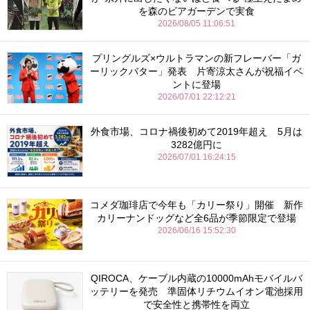
を森のビアガーデンで実食
2026/08/05 11:06:51
プリングルズ×ウルトラマンの新フレーバー「ガ
ーリックバター」発表 片寄涼太さんが祝福イベ
ントに登場
2026/07/01 22:12:21
外食市場、コロナ禍後初めて2019年超え 5月は
3282億円に
2026/07/01 16:24:15
コメダ珈琲店で今年も「カリー祭り」開催 新作
カリーナンドッグなど全6品が季節限定で登場
2026/06/16 15:52:30
QIROCA、ケーブル内蔵の10000mAhモバイルバ
ッテリーを発売 準固体リチウムイオン電池採用
で安全性と携帯性を両立