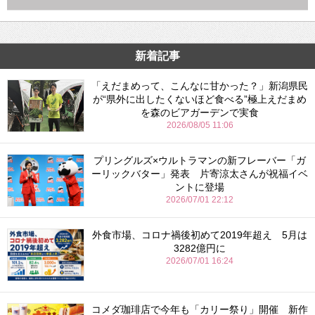
新着記事
「えだまめって、こんなに甘かった？」新潟県民
が“県外に出したくないほど食べる”極上えだまめ
を森のビアガーデンで実食
2026/08/05 11:06
プリングルズ×ウルトラマンの新フレーバー「ガ
ーリックバター」発表 片寄涼太さんが祝福イベ
ントに登場
2026/07/01 22:12
外食市場、コロナ禍後初めて2019年超え 5月は
3282億円に
2026/07/01 16:24
コメダ珈琲店で今年も「カリー祭り」開催 新作