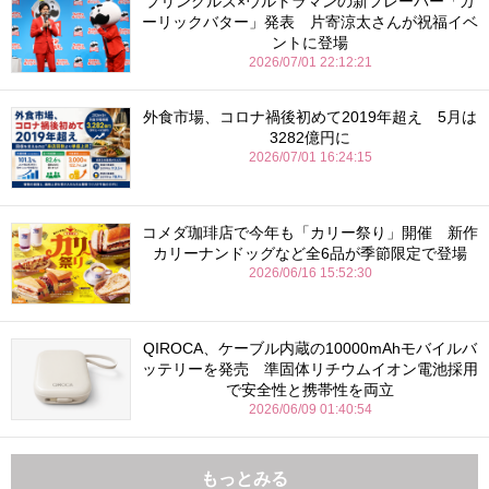
プリングルズ×ウルトラマンの新フレーバー「ガ
ーリックバター」発表 片寄涼太さんが祝福イベ
ントに登場
2026/07/01 22:12:21
外食市場、コロナ禍後初めて2019年超え 5月は
3282億円に
2026/07/01 16:24:15
コメダ珈琲店で今年も「カリー祭り」開催 新作
カリーナンドッグなど全6品が季節限定で登場
2026/06/16 15:52:30
QIROCA、ケーブル内蔵の10000mAhモバイルバ
ッテリーを発売 準固体リチウムイオン電池採用
で安全性と携帯性を両立
2026/06/09 01:40:54
もっとみる