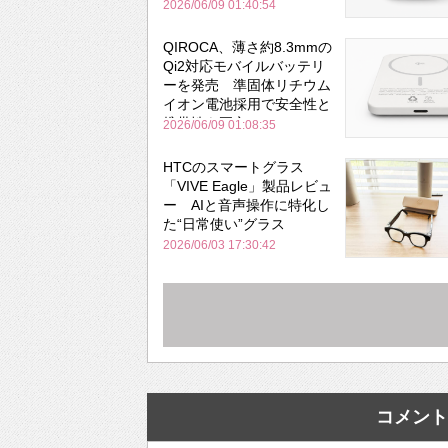
と携帯性を両立
2026/06/09 01:40:54
QIROCA、薄さ約8.3mmの
Qi2対応モバイルバッテリ
ーを発売 準固体リチウム
イオン電池採用で安全性と
携帯性を両立
2026/06/09 01:08:35
HTCのスマートグラス
「VIVE Eagle」製品レビュ
ー AIと音声操作に特化し
た“日常使い”グラス
2026/06/03 17:30:42
コメント