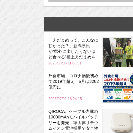
「えだまめって、こんなに
甘かった？」新潟県民
が“県外に出したくないほ
ど食べる”極上えだまめを
森のビアガーデンで実食
2026/08/05 11:06:51
外食市場、コロナ禍後初め
て2019年超え 5月は3282
億円に
2026/07/01 16:24:15
QIROCA、ケーブル内蔵の
10000mAhモバイルバッテ
リーを発売 準固体リチウ
ムイオン電池採用で安全性