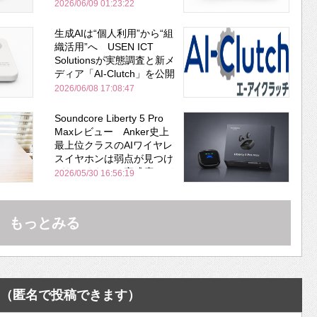
安全性を両立
2026/06/09 01:23:22
生成AIは“個人利用”から“組
織活用”へ USEN ICT
Solutionsが実態調査と新メ
ディア「AI-Clutch」を公開
2026/06/08 17:08:47
Soundcore Liberty 5 Pro
Maxレビュー Anker史上
最上位クラスのAIワイヤレ
スイヤホンは弱点が見つけ
づらいくらいの完成度にび
2026/05/30 16:56:19
びった ノイキャン性能は
Bose並み
もっとみる
（匿名で投稿できます）