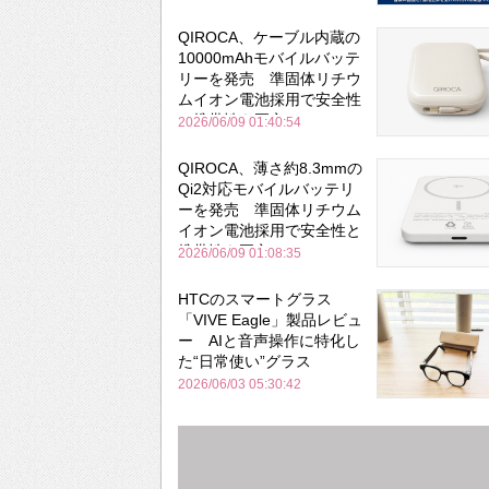
QIROCA、ケーブル内蔵の
10000mAhモバイルバッテ
リーを発売 準固体リチウ
ムイオン電池採用で安全性
と携帯性を両立
2026/06/09 01:40:54
QIROCA、薄さ約8.3mmの
Qi2対応モバイルバッテリ
ーを発売 準固体リチウム
イオン電池採用で安全性と
携帯性を両立
2026/06/09 01:08:35
HTCのスマートグラス
「VIVE Eagle」製品レビュ
ー AIと音声操作に特化し
た“日常使い”グラス
2026/06/03 05:30:42