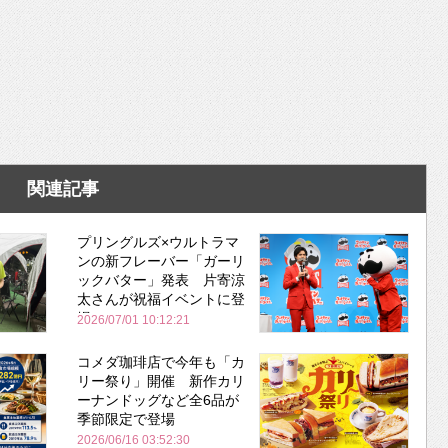
関連記事
プリングルズ×ウルトラマ
ンの新フレーバー「ガーリ
ックバター」発表 片寄涼
太さんが祝福イベントに登
場
2026/07/01 10:12:21
コメダ珈琲店で今年も「カ
リー祭り」開催 新作カリ
ーナンドッグなど全6品が
季節限定で登場
2026/06/16 03:52:30