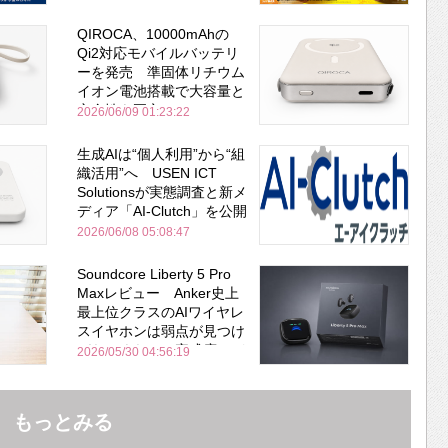
QIROCA、10000mAhの
Qi2対応モバイルバッテリ
ーを発売 準固体リチウム
イオン電池搭載で大容量と
安全性を両立
2026/06/09 01:23:22
生成AIは“個人利用”から“組
織活用”へ USEN ICT
Solutionsが実態調査と新メ
ディア「AI-Clutch」を公開
2026/06/08 05:08:47
Soundcore Liberty 5 Pro
Maxレビュー Anker史上
最上位クラスのAIワイヤレ
スイヤホンは弱点が見つけ
づらいくらいの完成度にび
2026/05/30 04:56:19
びった ノイキャン性能は
Bose並み
もっとみる