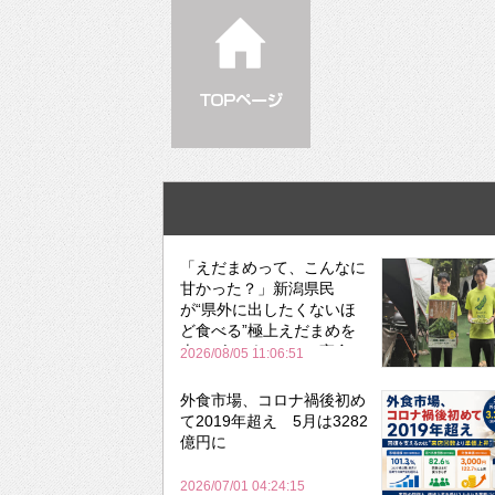
「えだまめって、こんなに
甘かった？」新潟県民
が“県外に出したくないほ
ど食べる”極上えだまめを
森のビアガーデンで実食
2026/08/05 11:06:51
外食市場、コロナ禍後初め
て2019年超え 5月は3282
億円に
2026/07/01 04:24:15