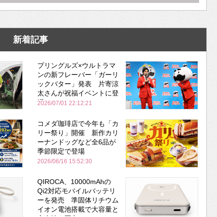
新着記事
プリングルズ×ウルトラマ
ンの新フレーバー「ガーリ
ックバター」発表 片寄涼
太さんが祝福イベントに登
場
2026/07/01 22:12:21
コメダ珈琲店で今年も「カ
リー祭り」開催 新作カリ
ーナンドッグなど全6品が
季節限定で登場
2026/06/16 15:52:30
QIROCA、10000mAhの
Qi2対応モバイルバッテリ
ーを発売 準固体リチウム
イオン電池搭載で大容量と