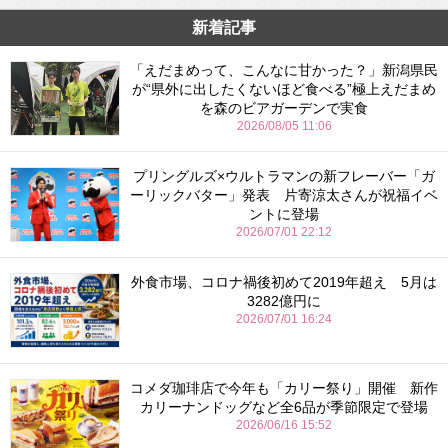
新着記事
「えだまめって、こんなに甘かった？」新潟県民
が“県外に出したくないほど食べる”極上えだまめ
を森のビアガーデンで実食
2026/08/05 11:06
プリングルズ×ウルトラマンの新フレーバー「ガ
ーリックバター」発表 片寄涼太さんが祝福イベ
ントに登場
2026/07/01 22:12
外食市場、コロナ禍後初めて2019年超え 5月は
3282億円に
2026/07/01 16:24
コメダ珈琲店で今年も「カリー祭り」開催 新作
カリーナンドッグなど全6品が季節限定で登場
2026/06/16 15:52