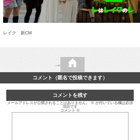
レイク 新CM
-->
コメント（匿名で投稿できます）
コメントを残す
メールアドレスが公開されることはありません。
※
が付いている欄は必須
項目です
コメント
※