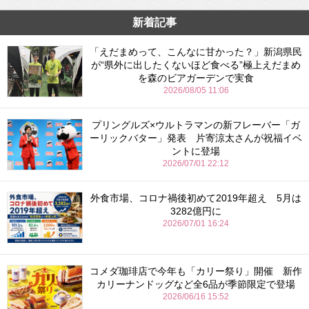
新着記事
「えだまめって、こんなに甘かった？」新潟県民
が“県外に出したくないほど食べる”極上えだまめ
を森のビアガーデンで実食
2026/08/05 11:06
プリングルズ×ウルトラマンの新フレーバー「ガ
ーリックバター」発表 片寄涼太さんが祝福イベ
ントに登場
2026/07/01 22:12
外食市場、コロナ禍後初めて2019年超え 5月は
3282億円に
2026/07/01 16:24
コメダ珈琲店で今年も「カリー祭り」開催 新作
カリーナンドッグなど全6品が季節限定で登場
2026/06/16 15:52