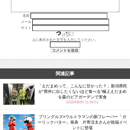
名前
メール
サイト
上に表示された文字を入力してください。
関連記事
「えだまめって、こんなに甘かった？」新潟県民
が“県外に出したくないほど食べる”極上えだまめ
を森のビアガーデンで実食
2026/08/05 11:06:51
プリングルズ×ウルトラマンの新フレーバー「ガ
ーリックバター」発表 片寄涼太さんが祝福イベ
ントに登場