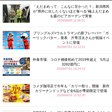
「えだまめって、こんなに甘かった？」新潟県民
が“県外に出したくないほど食べる”極上えだまめ
を森のビアガーデンで実食
2026/08/05 11:06:51
プリングルズ×ウルトラマンの新フレーバー「ガ
ーリックバター」発表 片寄涼太さんが祝福イベ
ントに登場
2026/07/01 22:12:21
外食市場、コロナ禍後初めて2019年超え 5月は
3282億円に
2026/07/01 16:24:15
コメダ珈琲店で今年も「カリー祭り」開催 新作
カリーナンドッグなど全6品が季節限定で登場
2026/06/16 15:52:30