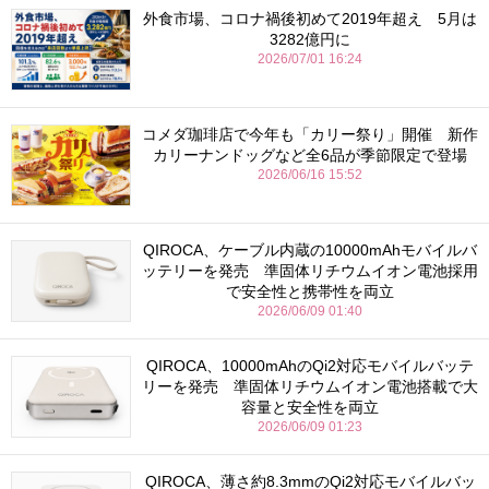
外食市場、コロナ禍後初めて2019年超え 5月は
3282億円に
2026/07/01 16:24
コメダ珈琲店で今年も「カリー祭り」開催 新作
カリーナンドッグなど全6品が季節限定で登場
2026/06/16 15:52
QIROCA、ケーブル内蔵の10000mAhモバイルバ
ッテリーを発売 準固体リチウムイオン電池採用
で安全性と携帯性を両立
2026/06/09 01:40
QIROCA、10000mAhのQi2対応モバイルバッテ
リーを発売 準固体リチウムイオン電池搭載で大
容量と安全性を両立
2026/06/09 01:23
QIROCA、薄さ約8.3mmのQi2対応モバイルバッ