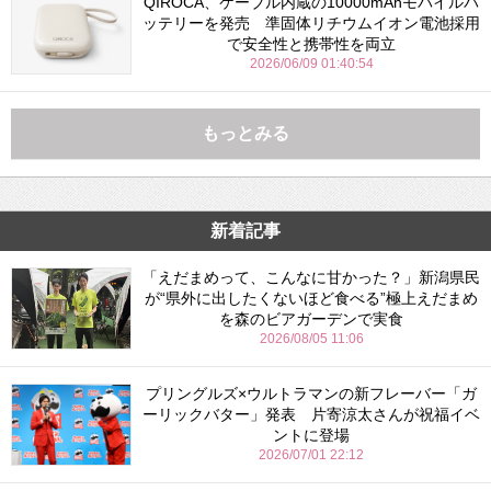
QIROCA、ケーブル内蔵の10000mAhモバイルバ
ッテリーを発売 準固体リチウムイオン電池採用
で安全性と携帯性を両立
2026/06/09 01:40:54
もっとみる
新着記事
「えだまめって、こんなに甘かった？」新潟県民
が“県外に出したくないほど食べる”極上えだまめ
を森のビアガーデンで実食
2026/08/05 11:06
プリングルズ×ウルトラマンの新フレーバー「ガ
ーリックバター」発表 片寄涼太さんが祝福イベ
ントに登場
2026/07/01 22:12