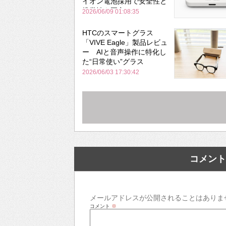
イオン電池採用で安全性と
携帯性を両立
2026/06/09 01:08:35
HTCのスマートグラス
「VIVE Eagle」製品レビュ
ー AIと音声操作に特化し
た“日常使い”グラス
2026/06/03 17:30:42
コメント
メールアドレスが公開されることはありま
コメント
※