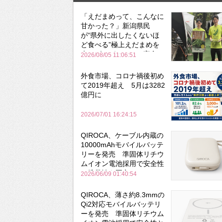
「えだまめって、こんなに
甘かった？」新潟県民
が“県外に出したくないほ
ど食べる”極上えだまめを
森のビアガーデンで実食
2026/08/05 11:06:51
外食市場、コロナ禍後初め
て2019年超え 5月は3282
億円に
2026/07/01 16:24:15
QIROCA、ケーブル内蔵の
10000mAhモバイルバッテ
リーを発売 準固体リチウ
ムイオン電池採用で安全性
と携帯性を両立
2026/06/09 01:40:54
QIROCA、薄さ約8.3mmの
Qi2対応モバイルバッテリ
ーを発売 準固体リチウム