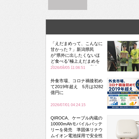
「えだまめって、こんなに
甘かった？」新潟県民
が“県外に出したくないほ
ど食べる”極上えだまめを
森のビアガーデンで実食
2026/08/05 11:06:51
外食市場、コロナ禍後初め
て2019年超え 5月は3282
億円に
2026/07/01 04:24:15
QIROCA、ケーブル内蔵の
10000mAhモバイルバッテ
リーを発売 準固体リチウ
ムイオン電池採用で安全性