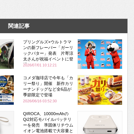
関連記事
プリングルズ×ウルトラマ
ンの新フレーバー「ガーリ
ックバター」発表 片寄涼
太さんが祝福イベントに登
場
2026/07/01 10:12:21
コメダ珈琲店で今年も「カ
リー祭り」開催 新作カリ
ーナンドッグなど全6品が
季節限定で登場
2026/06/16 03:52:30
QIROCA、10000mAhの
Qi2対応モバイルバッテリ
ーを発売 準固体リチウム
イオン電池搭載で大容量と