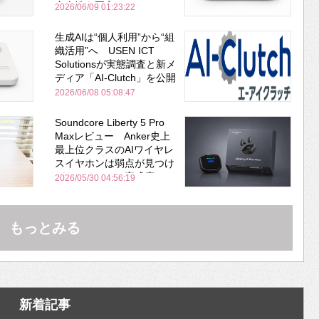
安全性を両立
2026/06/09 01:23:22
生成AIは“個人利用”から“組
織活用”へ USEN ICT
Solutionsが実態調査と新メ
ディア「AI-Clutch」を公開
2026/06/08 05:08:47
Soundcore Liberty 5 Pro
Maxレビュー Anker史上
最上位クラスのAIワイヤレ
スイヤホンは弱点が見つけ
づらいくらいの完成度にび
2026/05/30 04:56:19
びった ノイキャン性能は
Bose並み
もっとみる
新着記事