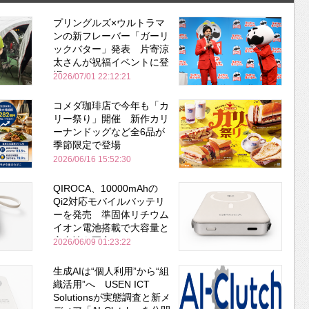
プリングルズ×ウルトラマ
ンの新フレーバー「ガーリ
ックバター」発表 片寄涼
太さんが祝福イベントに登
場
2026/07/01 22:12:21
コメダ珈琲店で今年も「カ
リー祭り」開催 新作カリ
ーナンドッグなど全6品が
季節限定で登場
2026/06/16 15:52:30
QIROCA、10000mAhの
Qi2対応モバイルバッテリ
ーを発売 準固体リチウム
イオン電池搭載で大容量と
安全性を両立
2026/06/09 01:23:22
生成AIは“個人利用”から“組
織活用”へ USEN ICT
Solutionsが実態調査と新メ