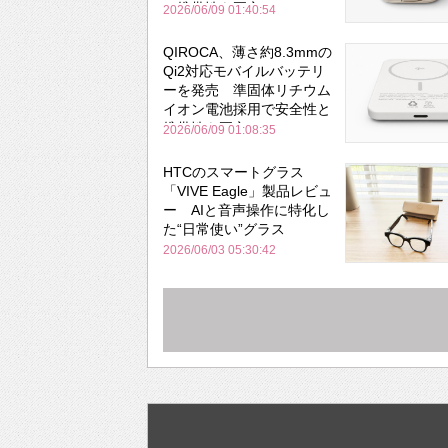
と携帯性を両立
2026/06/09 01:40:54
QIROCA、薄さ約8.3mmの
Qi2対応モバイルバッテリ
ーを発売 準固体リチウム
イオン電池採用で安全性と
携帯性を両立
2026/06/09 01:08:35
HTCのスマートグラス
「VIVE Eagle」製品レビュ
ー AIと音声操作に特化し
た“日常使い”グラス
2026/06/03 05:30:42