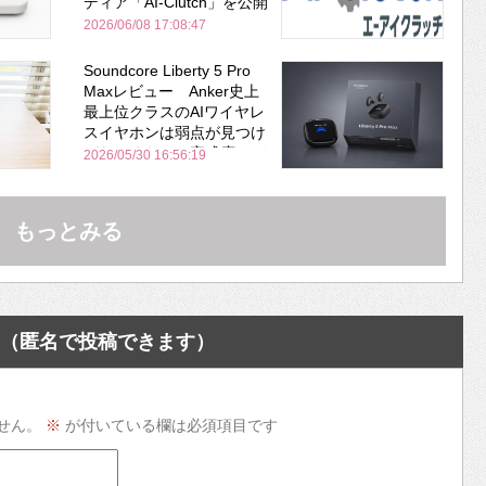
ディア「AI-Clutch」を公開
2026/06/08 17:08:47
Soundcore Liberty 5 Pro
Maxレビュー Anker史上
最上位クラスのAIワイヤレ
スイヤホンは弱点が見つけ
づらいくらいの完成度にび
2026/05/30 16:56:19
びった ノイキャン性能は
Bose並み
もっとみる
（匿名で投稿できます）
せん。
※
が付いている欄は必須項目です