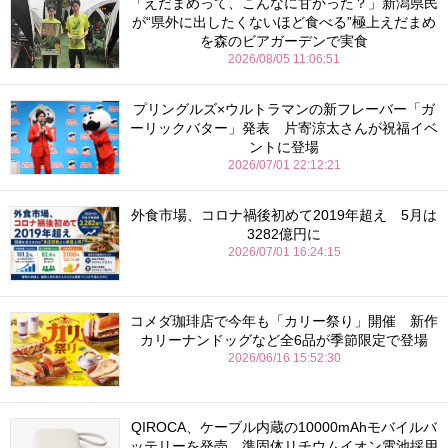
「えだまめって、こんなに甘かった？」新潟県民
が“県外に出したくないほど食べる”極上えだまめ
を森のビアガーデンで実食
2026/08/05 11:06:51
プリングルズ×ウルトラマンの新フレーバー「ガ
ーリックバター」発表 片寄涼太さんが祝福イベ
ントに登場
2026/07/01 22:12:21
外食市場、コロナ禍後初めて2019年超え 5月は
3282億円に
2026/07/01 16:24:15
コメダ珈琲店で今年も「カリー祭り」開催 新作
カリーナンドッグなど全6品が季節限定で登場
2026/06/16 15:52:30
QIROCA、ケーブル内蔵の10000mAhモバイルバ
ッテリーを発売 準固体リチウムイオン電池採用