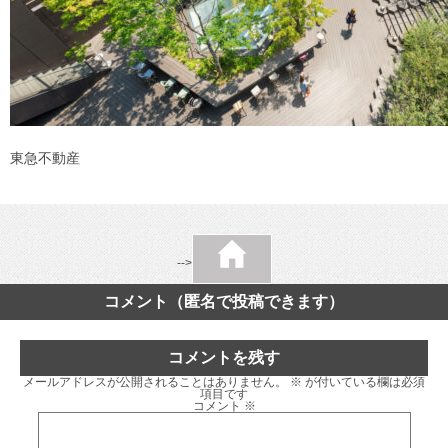
東急不動産
-->
コメント（匿名で投稿できます）
コメントを残す
メールアドレスが公開されることはありません。
※
が付いている欄は必須
項目です
コメント
※