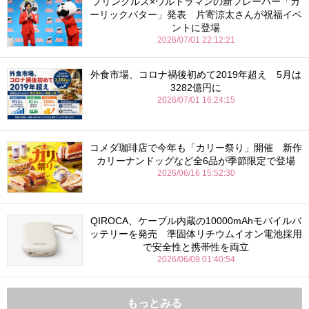
プリングルズ×ウルトラマンの新フレーバー「ガ
ーリックバター」発表 片寄涼太さんが祝福イベ
ントに登場
2026/07/01 22:12:21
外食市場、コロナ禍後初めて2019年超え 5月は
3282億円に
2026/07/01 16:24:15
コメダ珈琲店で今年も「カリー祭り」開催 新作
カリーナンドッグなど全6品が季節限定で登場
2026/06/16 15:52:30
QIROCA、ケーブル内蔵の10000mAhモバイルバ
ッテリーを発売 準固体リチウムイオン電池採用
で安全性と携帯性を両立
2026/06/09 01:40:54
もっとみる