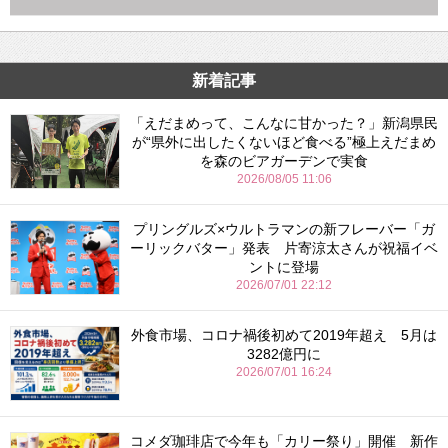
新着記事
「えだまめって、こんなに甘かった？」新潟県民
が“県外に出したくないほど食べる”極上えだまめ
を森のビアガーデンで実食
2026/08/05 11:06
プリングルズ×ウルトラマンの新フレーバー「ガ
ーリックバター」発表 片寄涼太さんが祝福イベ
ントに登場
2026/07/01 22:12
外食市場、コロナ禍後初めて2019年超え 5月は
3282億円に
2026/07/01 16:24
コメダ珈琲店で今年も「カリー祭り」開催 新作