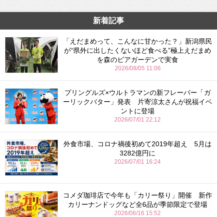
新着記事
「えだまめって、こんなに甘かった？」新潟県民
が“県外に出したくないほど食べる”極上えだまめ
を森のビアガーデンで実食
2026/08/05 11:06
プリングルズ×ウルトラマンの新フレーバー「ガ
ーリックバター」発表 片寄涼太さんが祝福イベ
ントに登場
2026/07/01 22:12
外食市場、コロナ禍後初めて2019年超え 5月は
3282億円に
2026/07/01 16:24
コメダ珈琲店で今年も「カリー祭り」開催 新作
カリーナンドッグなど全6品が季節限定で登場
2026/06/16 15:52