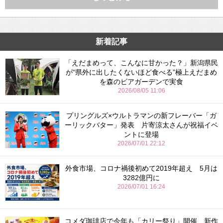
新着記事
「えだまめって、こんなに甘かった？」新潟県民
が“県外に出したくないほど食べる”極上えだまめ
を森のビアガーデンで実食
2026/08/05 11:06
プリングルズ×ウルトラマンの新フレーバー「ガ
ーリックバター」発表 片寄涼太さんが祝福イベ
ントに登場
2026/07/01 22:12
外食市場、コロナ禍後初めて2019年超え 5月は
3282億円に
2026/07/01 16:24
コメダ珈琲店で今年も「カリー祭り」開催 新作