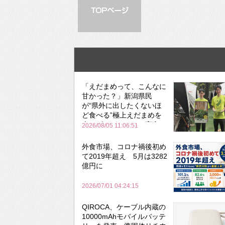
「えだまめって、こんなに
甘かった？」新潟県民
が“県外に出したくないほ
ど食べる”極上えだまめを
森のビアガーデンで実食
2026/08/05 11:06:51
外食市場、コロナ禍後初め
て2019年超え 5月は3282
億円に
2026/07/01 04:24:15
QIROCA、ケーブル内蔵の
10000mAhモバイルバッテ