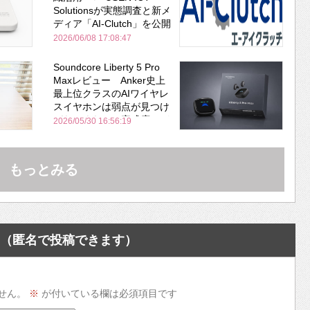
Solutionsが実態調査と新メ
ディア「AI-Clutch」を公開
2026/06/08 17:08:47
Soundcore Liberty 5 Pro
Maxレビュー Anker史上
最上位クラスのAIワイヤレ
スイヤホンは弱点が見つけ
づらいくらいの完成度にび
2026/05/30 16:56:19
びった ノイキャン性能は
Bose並み
もっとみる
（匿名で投稿できます）
せん。
※
が付いている欄は必須項目です