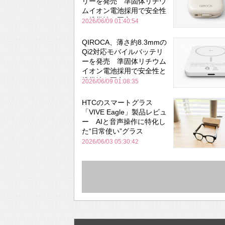
リーを発売 準固体リチウ
ムイオン電池採用で安全性
と携帯性を両立
2026/06/09 01:40:54
QIROCA、薄さ約8.3mmの
Qi2対応モバイルバッテリ
ーを発売 準固体リチウム
イオン電池採用で安全性と
携帯性を両立
2026/06/09 01:08:35
HTCのスマートグラス
「VIVE Eagle」製品レビュ
ー AIと音声操作に特化し
た“日常使い”グラス
2026/06/03 05:30:42