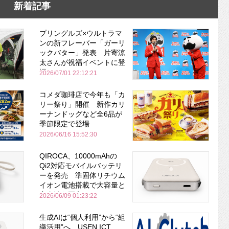
新着記事
プリングルズ×ウルトラマ
ンの新フレーバー「ガーリ
ックバター」発表 片寄涼
太さんが祝福イベントに登
場
2026/07/01 22:12:21
コメダ珈琲店で今年も「カ
リー祭り」開催 新作カリ
ーナンドッグなど全6品が
季節限定で登場
2026/06/16 15:52:30
QIROCA、10000mAhの
Qi2対応モバイルバッテリ
ーを発売 準固体リチウム
イオン電池搭載で大容量と
安全性を両立
2026/06/09 01:23:22
生成AIは“個人利用”から“組
織活用”へ USEN ICT