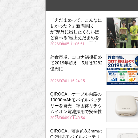
「えだまめって、こんなに
甘かった？」新潟県民
が“県外に出したくないほ
ど食べる”極上えだまめを
森のビアガーデンで実食
2026/08/05 11:06:51
外食市場、コロナ禍後初め
て2019年超え 5月は3282
億円に
2026/07/01 16:24:15
QIROCA、ケーブル内蔵の
10000mAhモバイルバッテ
リーを発売 準固体リチウ
ムイオン電池採用で安全性
と携帯性を両立
2026/06/09 01:40:54
QIROCA、薄さ約8.3mmの
Qi2対応モバイルバッテリ