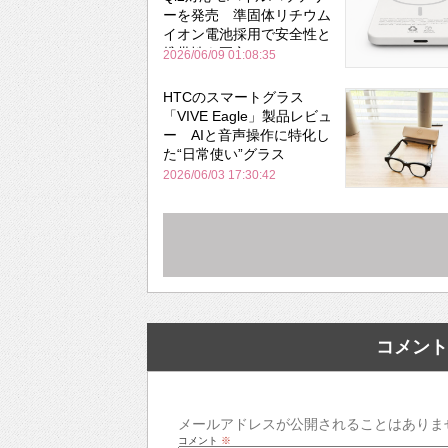
ーを発売 準固体リチウム
イオン電池採用で安全性と
携帯性を両立
2026/06/09 01:08:35
HTCのスマートグラス
「VIVE Eagle」製品レビュ
ー AIと音声操作に特化し
た“日常使い”グラス
2026/06/03 17:30:42
コメント
メールアドレスが公開されることはありま
コメント
※