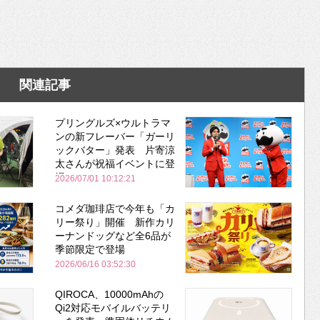
関連記事
プリングルズ×ウルトラマ
ンの新フレーバー「ガーリ
ックバター」発表 片寄涼
太さんが祝福イベントに登
場
2026/07/01 10:12:21
コメダ珈琲店で今年も「カ
リー祭り」開催 新作カリ
ーナンドッグなど全6品が
季節限定で登場
2026/06/16 03:52:30
QIROCA、10000mAhの
Qi2対応モバイルバッテリ