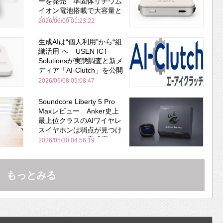
ーを発売 準固体リチウム
イオン電池搭載で大容量と
安全性を両立
2026/06/09 01:23:22
生成AIは“個人利用”から“組
織活用”へ USEN ICT
Solutionsが実態調査と新メ
ディア「AI-Clutch」を公開
2026/06/08 05:08:47
Soundcore Liberty 5 Pro
Maxレビュー Anker史上
最上位クラスのAIワイヤレ
スイヤホンは弱点が見つけ
づらいくらいの完成度にび
2026/05/30 04:56:19
びった ノイキャン性能は
Bose並み
もっとみる