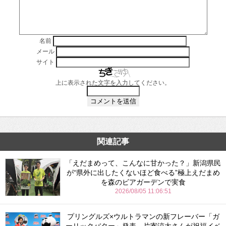
名前
メール
サイト
上に表示された文字を入力してください。
関連記事
「えだまめって、こんなに甘かった？」新潟県民
が“県外に出したくないほど食べる”極上えだまめ
を森のビアガーデンで実食
2026/08/05 11:06:51
プリングルズ×ウルトラマンの新フレーバー「ガ
ーリックバター」発表 片寄涼太さんが祝福イベ