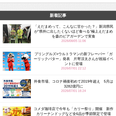
新着記事
「えだまめって、こんなに甘かった？」新潟県民
が“県外に出したくないほど食べる”極上えだまめ
を森のビアガーデンで実食
2026/08/05 11:06
プリングルズ×ウルトラマンの新フレーバー「ガ
ーリックバター」発表 片寄涼太さんが祝福イベ
ントに登場
2026/07/01 22:12
外食市場、コロナ禍後初めて2019年超え 5月は
3282億円に
2026/07/01 16:24
コメダ珈琲店で今年も「カリー祭り」開催 新作
カリーナンドッグなど全6品が季節限定で登場