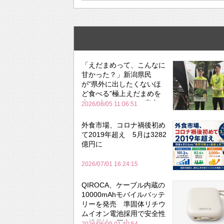
「えだまめって、こんなに
甘かった？」新潟県民
が“県外に出したくないほ
ど食べる”極上えだまめを
森のビアガーデンで実食
2026/08/05 11:06:51
外食市場、コロナ禍後初め
て2019年超え 5月は3282
億円に
2026/07/01 16:24:15
QIROCA、ケーブル内蔵の
10000mAhモバイルバッテ
リーを発売 準固体リチウ
ムイオン電池採用で安全性
と携帯性を両立