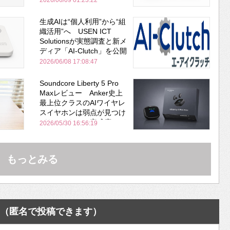
2026/06/09 01:23:22
生成AIは“個人利用”から“組
織活用”へ USEN ICT
Solutionsが実態調査と新メ
ディア「AI-Clutch」を公開
2026/06/08 17:08:47
Soundcore Liberty 5 Pro
Maxレビュー Anker史上
最上位クラスのAIワイヤレ
スイヤホンは弱点が見つけ
づらいくらいの完成度にび
2026/05/30 16:56:19
びった ノイキャン性能は
Bose並み
もっとみる
（匿名で投稿できます）