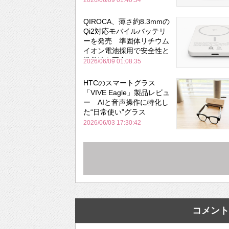
2026/06/09 01:40:54
QIROCA、薄さ約8.3mmの
Qi2対応モバイルバッテリ
ーを発売 準固体リチウム
イオン電池採用で安全性と
携帯性を両立
2026/06/09 01:08:35
HTCのスマートグラス
「VIVE Eagle」製品レビュ
ー AIと音声操作に特化し
た“日常使い”グラス
2026/06/03 17:30:42
コメント