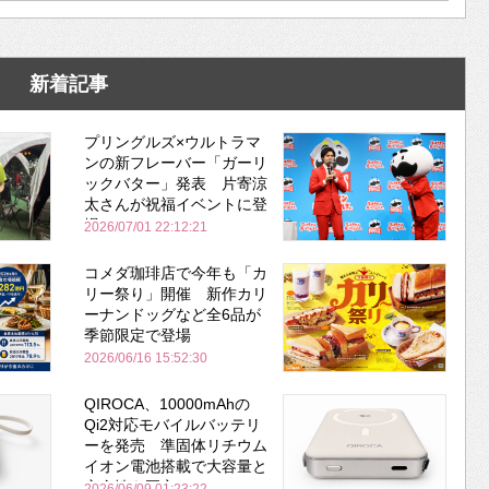
新着記事
プリングルズ×ウルトラマ
ンの新フレーバー「ガーリ
ックバター」発表 片寄涼
太さんが祝福イベントに登
場
2026/07/01 22:12:21
コメダ珈琲店で今年も「カ
リー祭り」開催 新作カリ
ーナンドッグなど全6品が
季節限定で登場
2026/06/16 15:52:30
QIROCA、10000mAhの
Qi2対応モバイルバッテリ
ーを発売 準固体リチウム
イオン電池搭載で大容量と
安全性を両立