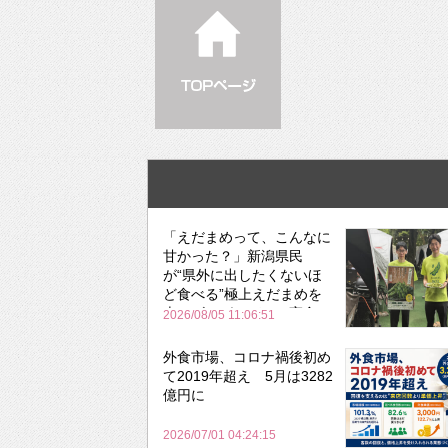
「えだまめって、こんなに
甘かった？」新潟県民
が“県外に出したくないほ
ど食べる”極上えだまめを
森のビアガーデンで実食
2026/08/05 11:06:51
外食市場、コロナ禍後初め
て2019年超え 5月は3282
億円に
2026/07/01 04:24:15