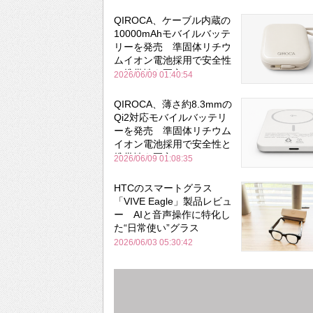
QIROCA、ケーブル内蔵の
10000mAhモバイルバッテ
リーを発売 準固体リチウ
ムイオン電池採用で安全性
と携帯性を両立
2026/06/09 01:40:54
QIROCA、薄さ約8.3mmの
Qi2対応モバイルバッテリ
ーを発売 準固体リチウム
イオン電池採用で安全性と
携帯性を両立
2026/06/09 01:08:35
HTCのスマートグラス
「VIVE Eagle」製品レビュ
ー AIと音声操作に特化し
た“日常使い”グラス
2026/06/03 05:30:42