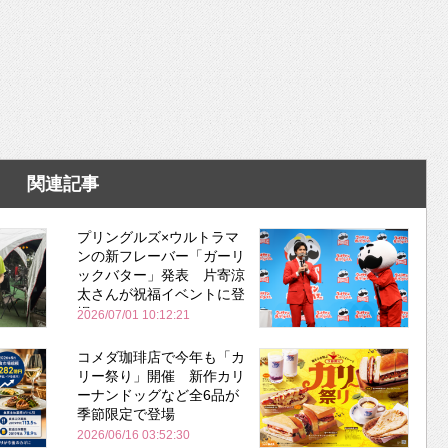
関連記事
プリングルズ×ウルトラマ
ンの新フレーバー「ガーリ
ックバター」発表 片寄涼
太さんが祝福イベントに登
場
2026/07/01 10:12:21
コメダ珈琲店で今年も「カ
リー祭り」開催 新作カリ
ーナンドッグなど全6品が
季節限定で登場
2026/06/16 03:52:30