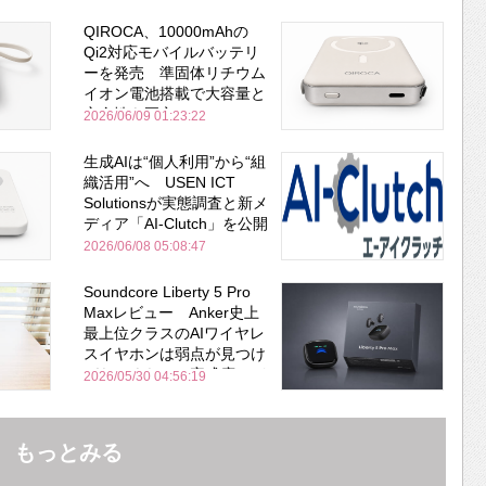
QIROCA、10000mAhの
Qi2対応モバイルバッテリ
ーを発売 準固体リチウム
イオン電池搭載で大容量と
安全性を両立
2026/06/09 01:23:22
生成AIは“個人利用”から“組
織活用”へ USEN ICT
Solutionsが実態調査と新メ
ディア「AI-Clutch」を公開
2026/06/08 05:08:47
Soundcore Liberty 5 Pro
Maxレビュー Anker史上
最上位クラスのAIワイヤレ
スイヤホンは弱点が見つけ
づらいくらいの完成度にび
2026/05/30 04:56:19
びった ノイキャン性能は
Bose並み
もっとみる