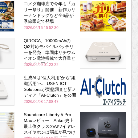
コメダ珈琲店で今年も「カ
リー祭り」開催 新作カリ
ーナンドッグなど全6品が
季節限定で登場
2026/06/16 15:52:30
QIROCA、10000mAhの
Qi2対応モバイルバッテリ
ーを発売 準固体リチウム
イオン電池搭載で大容量と
安全性を両立
2026/06/09 01:23:22
生成AIは“個人利用”から“組
織活用”へ USEN ICT
Solutionsが実態調査と新メ
ディア「AI-Clutch」を公開
2026/06/08 17:08:47
Soundcore Liberty 5 Pro
Maxレビュー Anker史上
最上位クラスのAIワイヤレ
スイヤホンは弱点が見つけ