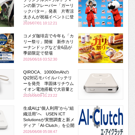
ンの新フレーバー「ガーリ
ックバター」発表 片寄涼
太さんが祝福イベントに登
場
2026/07/01 10:12:21
コメダ珈琲店で今年も「カ
リー祭り」開催 新作カリ
ーナンドッグなど全6品が
季節限定で登場
2026/06/16 03:52:30
QIROCA、10000mAhの
Qi2対応モバイルバッテリ
ーを発売 準固体リチウム
イオン電池搭載で大容量と
安全性を両立
2026/06/09 01:23:22
生成AIは“個人利用”から“組
織活用”へ USEN ICT
Solutionsが実態調査と新メ
ディア「AI-Clutch」を公開
2026/06/08 05:08:47