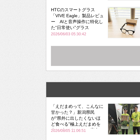
HTCのスマートグラス
「VIVE Eagle」製品レビュ
ー AIと音声操作に特化し
た“日常使い”グラス
2026/06/03 05:30:42
「えだまめって、こんなに
甘かった？」新潟県民
が“県外に出したくないほ
ど食べる”極上えだまめを
森のビアガーデンで実食
2026/08/05 11:06:51