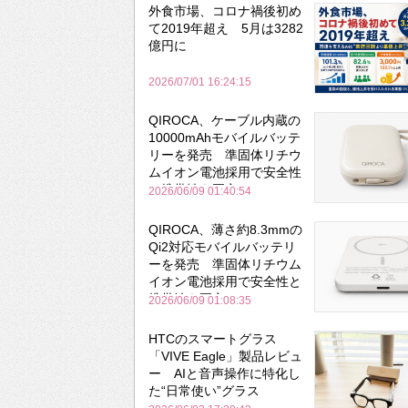
外食市場、コロナ禍後初め
て2019年超え 5月は3282
億円に
2026/07/01 16:24:15
QIROCA、ケーブル内蔵の
10000mAhモバイルバッテ
リーを発売 準固体リチウ
ムイオン電池採用で安全性
と携帯性を両立
2026/06/09 01:40:54
QIROCA、薄さ約8.3mmの
Qi2対応モバイルバッテリ
ーを発売 準固体リチウム
イオン電池採用で安全性と
携帯性を両立
2026/06/09 01:08:35
HTCのスマートグラス
「VIVE Eagle」製品レビュ
ー AIと音声操作に特化し
た“日常使い”グラス