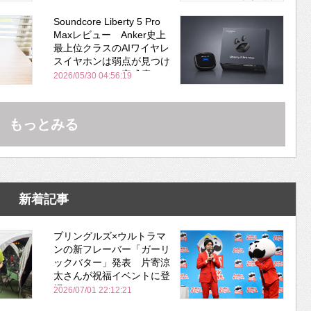
Soundcore Liberty 5 Pro
Maxレビュー Anker史上
最上位クラスのAIワイヤレ
スイヤホンは弱点が見つけ
づらいくらいの完成度にび
2026/05/30 04:56:19
びった ノイキャン性能は
Bose並み
もっとみる
新着記事
プリングルズ×ウルトラマ
ンの新フレーバー「ガーリ
ックバター」発表 片寄涼
太さんが祝福イベントに登
場
2026/07/01 22:12:21