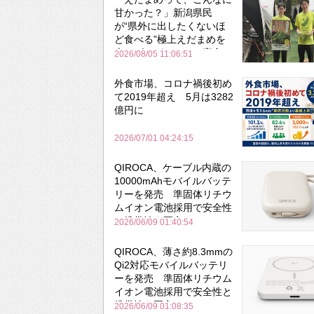
甘かった？」新潟県民
が“県外に出したくないほ
ど食べる”極上えだまめを
森のビアガーデンで実食
2026/08/05 11:06:51
外食市場、コロナ禍後初め
て2019年超え 5月は3282
億円に
2026/07/01 04:24:15
QIROCA、ケーブル内蔵の
10000mAhモバイルバッテ
リーを発売 準固体リチウ
ムイオン電池採用で安全性
と携帯性を両立
2026/06/09 01:40:54
QIROCA、薄さ約8.3mmの
Qi2対応モバイルバッテリ
ーを発売 準固体リチウム
イオン電池採用で安全性と
携帯性を両立
2026/06/09 01:08:35