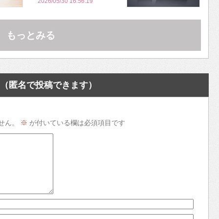
づらいくらいの完成度にび
2026/05/30 16:56:19
びった ノイキャン性能は
Bose並み
もっとみる
（匿名で投稿できます）
せん。
※
が付いている欄は必須項目です