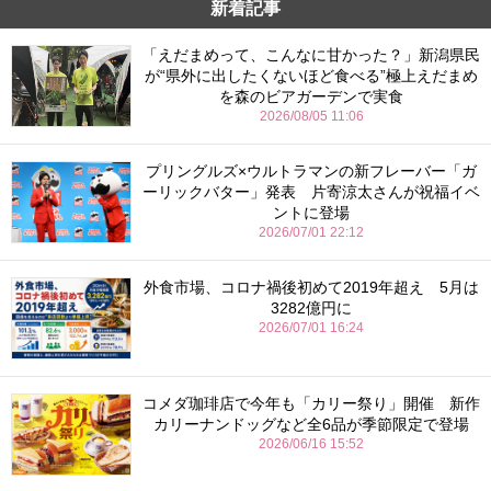
新着記事
「えだまめって、こんなに甘かった？」新潟県民
が“県外に出したくないほど食べる”極上えだまめ
を森のビアガーデンで実食
2026/08/05 11:06
プリングルズ×ウルトラマンの新フレーバー「ガ
ーリックバター」発表 片寄涼太さんが祝福イベ
ントに登場
2026/07/01 22:12
外食市場、コロナ禍後初めて2019年超え 5月は
3282億円に
2026/07/01 16:24
コメダ珈琲店で今年も「カリー祭り」開催 新作
カリーナンドッグなど全6品が季節限定で登場
2026/06/16 15:52