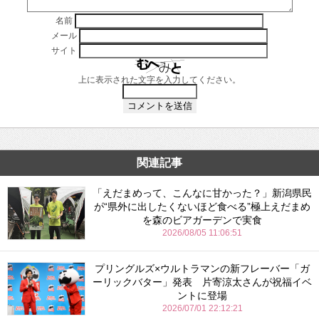
名前
メール
サイト
上に表示された文字を入力してください。
関連記事
「えだまめって、こんなに甘かった？」新潟県民
が“県外に出したくないほど食べる”極上えだまめ
を森のビアガーデンで実食
2026/08/05 11:06:51
プリングルズ×ウルトラマンの新フレーバー「ガ
ーリックバター」発表 片寄涼太さんが祝福イベ
ントに登場
2026/07/01 22:12:21