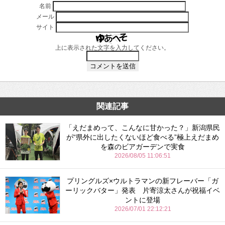
名前
メール
サイト
上に表示された文字を入力してください。
関連記事
「えだまめって、こんなに甘かった？」新潟県民
が“県外に出したくないほど食べる”極上えだまめ
を森のビアガーデンで実食
2026/08/05 11:06:51
プリングルズ×ウルトラマンの新フレーバー「ガ
ーリックバター」発表 片寄涼太さんが祝福イベ
ントに登場
2026/07/01 22:12:21