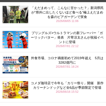
「えだまめって、こんなに甘かった？」新潟県民
が“県外に出したくないほど食べる”極上えだまめ
を森のビアガーデンで実食
2026/08/05 11:06
プリングルズ×ウルトラマンの新フレーバー「ガ
ーリックバター」発表 片寄涼太さんが祝福イベ
ントに登場
2026/07/01 22:12
外食市場、コロナ禍後初めて2019年超え 5月は
3282億円に
2026/07/01 16:24
コメダ珈琲店で今年も「カリー祭り」開催 新作
カリーナンドッグなど全6品が季節限定で登場
2026/06/16 15:52