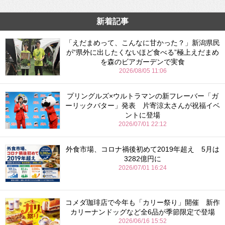
新着記事
「えだまめって、こんなに甘かった？」新潟県民
が“県外に出したくないほど食べる”極上えだまめ
を森のビアガーデンで実食
2026/08/05 11:06
プリングルズ×ウルトラマンの新フレーバー「ガ
ーリックバター」発表 片寄涼太さんが祝福イベ
ントに登場
2026/07/01 22:12
外食市場、コロナ禍後初めて2019年超え 5月は
3282億円に
2026/07/01 16:24
コメダ珈琲店で今年も「カリー祭り」開催 新作
カリーナンドッグなど全6品が季節限定で登場
2026/06/16 15:52