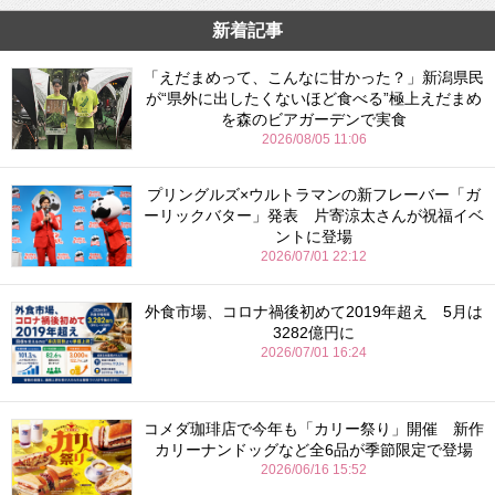
新着記事
「えだまめって、こんなに甘かった？」新潟県民
が“県外に出したくないほど食べる”極上えだまめ
を森のビアガーデンで実食
2026/08/05 11:06
プリングルズ×ウルトラマンの新フレーバー「ガ
ーリックバター」発表 片寄涼太さんが祝福イベ
ントに登場
2026/07/01 22:12
外食市場、コロナ禍後初めて2019年超え 5月は
3282億円に
2026/07/01 16:24
コメダ珈琲店で今年も「カリー祭り」開催 新作
カリーナンドッグなど全6品が季節限定で登場
2026/06/16 15:52