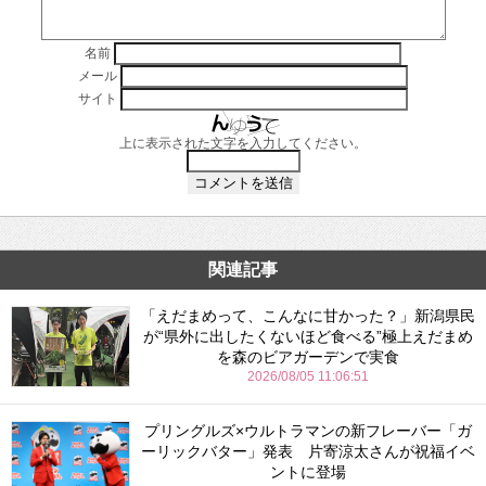
名前
メール
サイト
上に表示された文字を入力してください。
関連記事
「えだまめって、こんなに甘かった？」新潟県民
が“県外に出したくないほど食べる”極上えだまめ
を森のビアガーデンで実食
2026/08/05 11:06:51
プリングルズ×ウルトラマンの新フレーバー「ガ
ーリックバター」発表 片寄涼太さんが祝福イベ
ントに登場