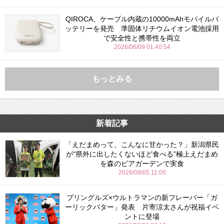
QIROCA、ケーブル内蔵の10000mAhモバイルバ
ッテリーを発売 準固体リチウムイオン電池採用
で安全性と携帯性を両立
2026/06/09 01:40:54
もっとみる
新着記事
「えだまめって、こんなに甘かった？」新潟県民
が“県外に出したくないほど食べる”極上えだまめ
を森のビアガーデンで実食
2026/08/05 11:06
プリングルズ×ウルトラマンの新フレーバー「ガ
ーリックバター」発表 片寄涼太さんが祝福イベ
ントに登場