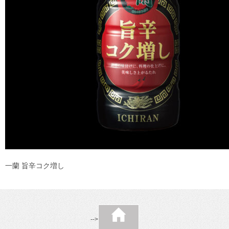
一蘭 旨辛コク増し
-->