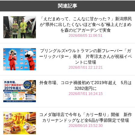
関連記事
「えだまめって、こんなに甘かった？」新潟県民
が“県外に出したくないほど食べる”極上えだまめ
を森のビアガーデンで実食
2026/08/05 11:06:51
プリングルズ×ウルトラマンの新フレーバー「ガ
ーリックバター」発表 片寄涼太さんが祝福イベ
ントに登場
2026/07/01 22:12:21
外食市場、コロナ禍後初めて2019年超え 5月は
3282億円に
2026/07/01 16:24:15
コメダ珈琲店で今年も「カリー祭り」開催 新作
カリーナンドッグなど全6品が季節限定で登場
2026/06/16 15:52:30