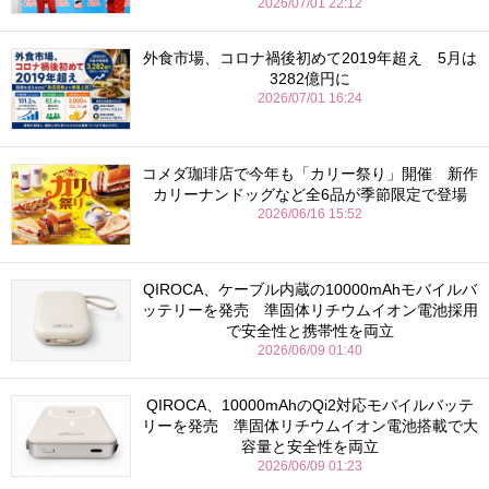
2026/07/01 22:12
外食市場、コロナ禍後初めて2019年超え 5月は
3282億円に
2026/07/01 16:24
コメダ珈琲店で今年も「カリー祭り」開催 新作
カリーナンドッグなど全6品が季節限定で登場
2026/06/16 15:52
QIROCA、ケーブル内蔵の10000mAhモバイルバ
ッテリーを発売 準固体リチウムイオン電池採用
で安全性と携帯性を両立
2026/06/09 01:40
QIROCA、10000mAhのQi2対応モバイルバッテ
リーを発売 準固体リチウムイオン電池搭載で大
容量と安全性を両立
2026/06/09 01:23