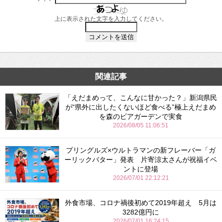
上に表示された文字を入力してください。
関連記事
「えだまめって、こんなに甘かった？」新潟県民
が“県外に出したくないほど食べる”極上えだまめ
を森のビアガーデンで実食
2026/08/05 11:06:51
プリングルズ×ウルトラマンの新フレーバー「ガ
ーリックバター」発表 片寄涼太さんが祝福イベ
ントに登場
2026/07/01 22:12:21
外食市場、コロナ禍後初めて2019年超え 5月は
3282億円に
2026/07/01 16:24:15