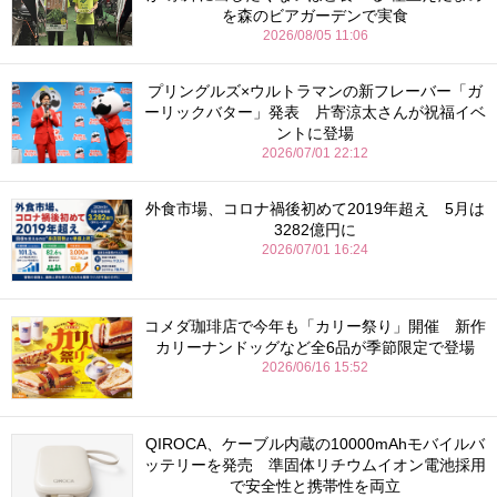
を森のビアガーデンで実食
2026/08/05 11:06
プリングルズ×ウルトラマンの新フレーバー「ガ
ーリックバター」発表 片寄涼太さんが祝福イベ
ントに登場
2026/07/01 22:12
外食市場、コロナ禍後初めて2019年超え 5月は
3282億円に
2026/07/01 16:24
コメダ珈琲店で今年も「カリー祭り」開催 新作
カリーナンドッグなど全6品が季節限定で登場
2026/06/16 15:52
QIROCA、ケーブル内蔵の10000mAhモバイルバ
ッテリーを発売 準固体リチウムイオン電池採用
で安全性と携帯性を両立