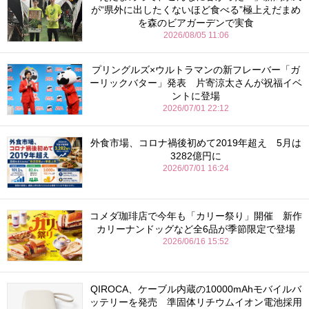
が“県外に出したくないほど食べる”極上えだまめ
を森のビアガーデンで実食
2026/08/05 11:06
プリングルズ×ウルトラマンの新フレーバー「ガ
ーリックバター」発表 片寄涼太さんが祝福イベ
ントに登場
2026/07/01 22:12
外食市場、コロナ禍後初めて2019年超え 5月は
3282億円に
2026/07/01 16:24
コメダ珈琲店で今年も「カリー祭り」開催 新作
カリーナンドッグなど全6品が季節限定で登場
2026/06/16 15:52
QIROCA、ケーブル内蔵の10000mAhモバイルバ
ッテリーを発売 準固体リチウムイオン電池採用