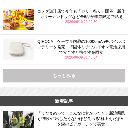
コメダ珈琲店で今年も「カリー祭り」開催 新作
カリーナンドッグなど全6品が季節限定で登場
2026/06/16 15:52:30
QIROCA、ケーブル内蔵の10000mAhモバイルバ
ッテリーを発売 準固体リチウムイオン電池採用
で安全性と携帯性を両立
2026/06/09 01:40:54
もっとみる
新着記事
「えだまめって、こんなに甘かった？」新潟県民
が“県外に出したくないほど食べる”極上えだまめ
を森のビアガーデンで実食