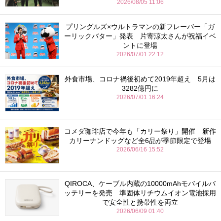
2026/08/05 11:06
プリングルズ×ウルトラマンの新フレーバー「ガ
ーリックバター」発表 片寄涼太さんが祝福イベ
ントに登場
2026/07/01 22:12
外食市場、コロナ禍後初めて2019年超え 5月は
3282億円に
2026/07/01 16:24
コメダ珈琲店で今年も「カリー祭り」開催 新作
カリーナンドッグなど全6品が季節限定で登場
2026/06/16 15:52
QIROCA、ケーブル内蔵の10000mAhモバイルバ
ッテリーを発売 準固体リチウムイオン電池採用
で安全性と携帯性を両立
2026/06/09 01:40