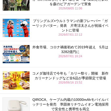
を森のビアガーデンで実食
2026/08/05 11:06
プリングルズ×ウルトラマンの新フレーバー「ガ
ーリックバター」発表 片寄涼太さんが祝福イベ
ントに登場
2026/07/01 22:12
外食市場、コロナ禍後初めて2019年超え 5月は
3282億円に
2026/07/01 16:24
コメダ珈琲店で今年も「カリー祭り」開催 新作
カリーナンドッグなど全6品が季節限定で登場
2026/06/16 15:52
QIROCA、ケーブル内蔵の10000mAhモバイルバ
ッテリーを発売 準固体リチウムイオン電池採用
で安全性と携帯性を両立