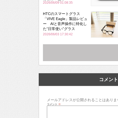
携帯性を両立
2026/06/09 01:08:35
HTCのスマートグラス
「VIVE Eagle」製品レビュ
ー AIと音声操作に特化し
た“日常使い”グラス
2026/06/03 17:30:42
コメント
メールアドレスが公開されることはありま
コメント
※