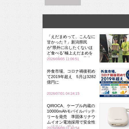
「えだまめって、こんなに
甘かった？」新潟県民
が“県外に出したくないほ
ど食べる”極上えだまめを
森のビアガーデンで実食
2026/08/05 11:06:51
外食市場、コロナ禍後初め
て2019年超え 5月は3282
億円に
2026/07/01 04:24:15
QIROCA、ケーブル内蔵の
10000mAhモバイルバッテ
リーを発売 準固体リチウ
ムイオン電池採用で安全性
と携帯性を両立
2026/06/09 01:40:54