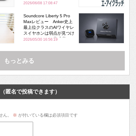
2026/06/08 17:08:47
Soundcore Liberty 5 Pro
Maxレビュー Anker史上
最上位クラスのAIワイヤレ
スイヤホンは弱点が見つけ
づらいくらいの完成度にび
2026/05/30 16:56:19
びった ノイキャン性能は
Bose並み
もっとみる
（匿名で投稿できます）
せん。
※
が付いている欄は必須項目です