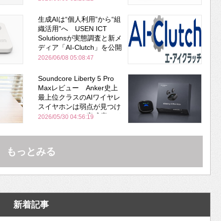
生成AIは“個人利用”から“組
織活用”へ USEN ICT
Solutionsが実態調査と新メ
ディア「AI-Clutch」を公開
2026/06/08 05:08:47
Soundcore Liberty 5 Pro
Maxレビュー Anker史上
最上位クラスのAIワイヤレ
スイヤホンは弱点が見つけ
づらいくらいの完成度にび
2026/05/30 04:56:19
びった ノイキャン性能は
Bose並み
もっとみる
新着記事