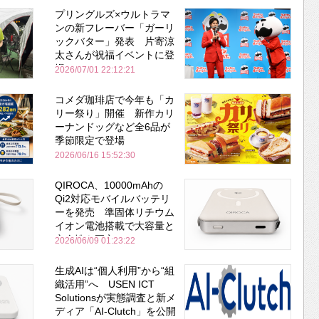
プリングルズ×ウルトラマ
ンの新フレーバー「ガーリ
ックバター」発表 片寄涼
太さんが祝福イベントに登
場
2026/07/01 22:12:21
コメダ珈琲店で今年も「カ
リー祭り」開催 新作カリ
ーナンドッグなど全6品が
季節限定で登場
2026/06/16 15:52:30
QIROCA、10000mAhの
Qi2対応モバイルバッテリ
ーを発売 準固体リチウム
イオン電池搭載で大容量と
安全性を両立
2026/06/09 01:23:22
生成AIは“個人利用”から“組
織活用”へ USEN ICT
Solutionsが実態調査と新メ
ディア「AI-Clutch」を公開