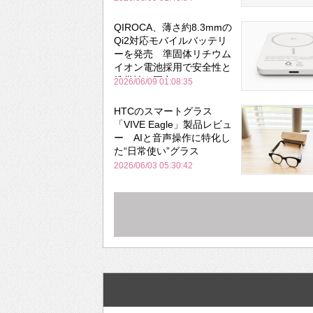
QIROCA、薄さ約8.3mmの
Qi2対応モバイルバッテリ
ーを発売 準固体リチウム
イオン電池採用で安全性と
携帯性を両立
2026/06/09 01:08:35
HTCのスマートグラス
「VIVE Eagle」製品レビュ
ー AIと音声操作に特化し
た“日常使い”グラス
2026/06/03 05:30:42