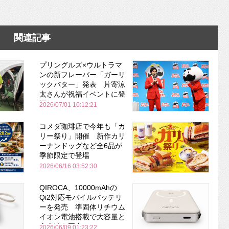
関連記事
プリングルズ×ウルトラマ
ンの新フレーバー「ガーリ
ックバター」発表 片寄涼
太さんが祝福イベントに登
場
2026/07/01 10:12:21
コメダ珈琲店で今年も「カ
リー祭り」開催 新作カリ
ーナンドッグなど全6品が
季節限定で登場
2026/06/16 03:52:30
QIROCA、10000mAhの
Qi2対応モバイルバッテリ
ーを発売 準固体リチウム
イオン電池搭載で大容量と
安全性を両立
2026/06/09 01:23:22