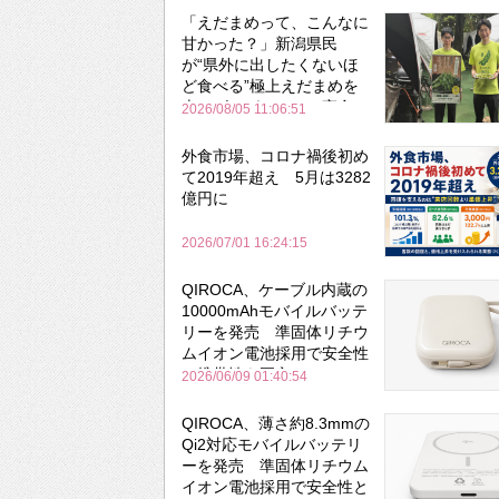
「えだまめって、こんなに
甘かった？」新潟県民
が“県外に出したくないほ
ど食べる”極上えだまめを
森のビアガーデンで実食
2026/08/05 11:06:51
外食市場、コロナ禍後初め
て2019年超え 5月は3282
億円に
2026/07/01 16:24:15
QIROCA、ケーブル内蔵の
10000mAhモバイルバッテ
リーを発売 準固体リチウ
ムイオン電池採用で安全性
と携帯性を両立
2026/06/09 01:40:54
QIROCA、薄さ約8.3mmの
Qi2対応モバイルバッテリ
ーを発売 準固体リチウム
イオン電池採用で安全性と