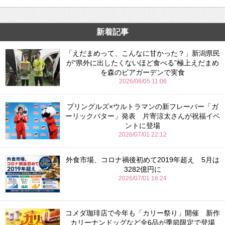
新着記事
「えだまめって、こんなに甘かった？」新潟県民
が“県外に出したくないほど食べる”極上えだまめ
を森のビアガーデンで実食
2026/08/05 11:06
プリングルズ×ウルトラマンの新フレーバー「ガ
ーリックバター」発表 片寄涼太さんが祝福イベ
ントに登場
2026/07/01 22:12
外食市場、コロナ禍後初めて2019年超え 5月は
3282億円に
2026/07/01 16:24
コメダ珈琲店で今年も「カリー祭り」開催 新作
カリーナンドッグなど全6品が季節限定で登場