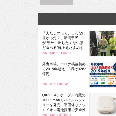
「えだまめって、こんなに
甘かった？」新潟県民
が“県外に出したくないほ
ど食べる”極上えだまめを
森のビアガーデンで実食
2026/08/05 11:06:51
外食市場、コロナ禍後初め
て2019年超え 5月は3282
億円に
2026/07/01 04:24:15
QIROCA、ケーブル内蔵の
10000mAhモバイルバッテ
リーを発売 準固体リチウ
ムイオン電池採用で安全性
と携帯性を両立
2026/06/09 01:40:54