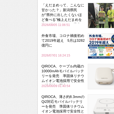
「えだまめって、こんなに
甘かった？」新潟県民
が“県外に出したくないほ
ど食べる”極上えだまめを
森のビアガーデンで実食
2026/08/05 11:06:51
外食市場、コロナ禍後初め
て2019年超え 5月は3282
億円に
2026/07/01 16:24:15
QIROCA、ケーブル内蔵の
10000mAhモバイルバッテ
リーを発売 準固体リチウ
ムイオン電池採用で安全性
と携帯性を両立
2026/06/09 01:40:54
QIROCA、薄さ約8.3mmの
Qi2対応モバイルバッテリ
ーを発売 準固体リチウム
イオン電池採用で安全性と