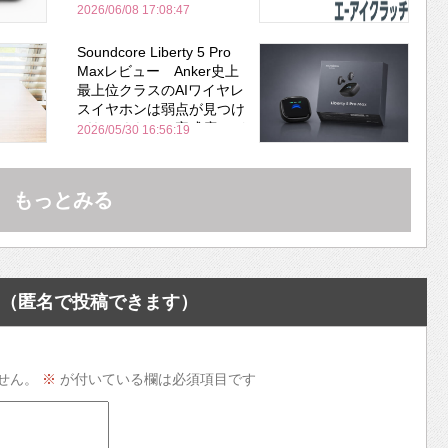
2026/06/08 17:08:47
Soundcore Liberty 5 Pro
Maxレビュー Anker史上
最上位クラスのAIワイヤレ
スイヤホンは弱点が見つけ
づらいくらいの完成度にび
2026/05/30 16:56:19
びった ノイキャン性能は
Bose並み
もっとみる
（匿名で投稿できます）
せん。
※
が付いている欄は必須項目です