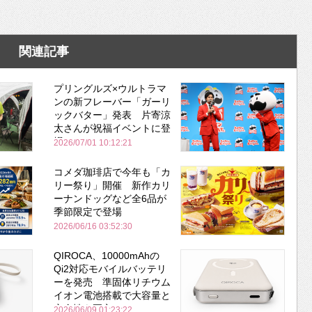
関連記事
プリングルズ×ウルトラマ
ンの新フレーバー「ガーリ
ックバター」発表 片寄涼
太さんが祝福イベントに登
場
2026/07/01 10:12:21
コメダ珈琲店で今年も「カ
リー祭り」開催 新作カリ
ーナンドッグなど全6品が
季節限定で登場
2026/06/16 03:52:30
QIROCA、10000mAhの
Qi2対応モバイルバッテリ
ーを発売 準固体リチウム
イオン電池搭載で大容量と
安全性を両立
2026/06/09 01:23:22