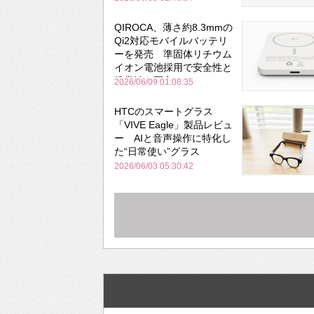
QIROCA、薄さ約8.3mmの
Qi2対応モバイルバッテリ
ーを発売 準固体リチウム
イオン電池採用で安全性と
携帯性を両立
2026/06/09 01:08:35
HTCのスマートグラス
「VIVE Eagle」製品レビュ
ー AIと音声操作に特化し
た“日常使い”グラス
2026/06/03 05:30:42