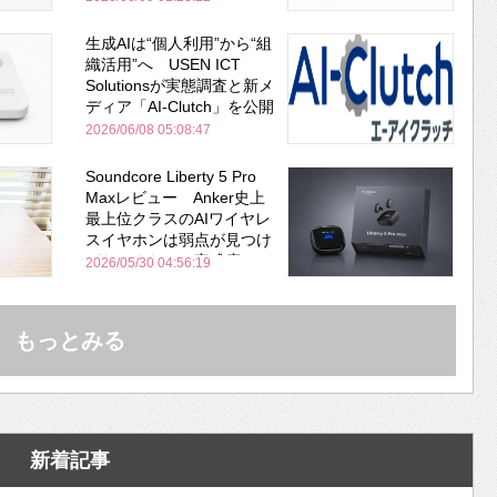
生成AIは“個人利用”から“組
織活用”へ USEN ICT
Solutionsが実態調査と新メ
ディア「AI-Clutch」を公開
2026/06/08 05:08:47
Soundcore Liberty 5 Pro
Maxレビュー Anker史上
最上位クラスのAIワイヤレ
スイヤホンは弱点が見つけ
づらいくらいの完成度にび
2026/05/30 04:56:19
びった ノイキャン性能は
Bose並み
もっとみる
新着記事