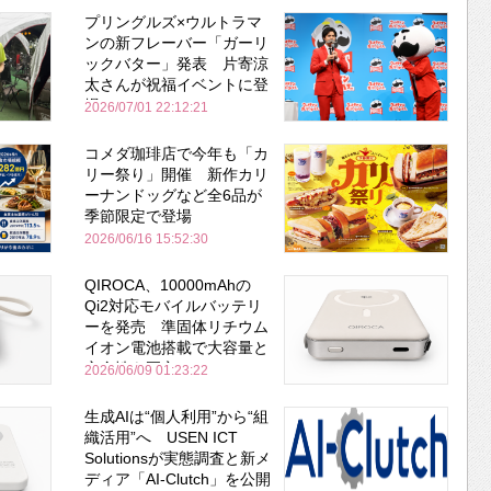
プリングルズ×ウルトラマ
ンの新フレーバー「ガーリ
ックバター」発表 片寄涼
太さんが祝福イベントに登
場
2026/07/01 22:12:21
コメダ珈琲店で今年も「カ
リー祭り」開催 新作カリ
ーナンドッグなど全6品が
季節限定で登場
2026/06/16 15:52:30
QIROCA、10000mAhの
Qi2対応モバイルバッテリ
ーを発売 準固体リチウム
イオン電池搭載で大容量と
安全性を両立
2026/06/09 01:23:22
生成AIは“個人利用”から“組
織活用”へ USEN ICT
Solutionsが実態調査と新メ
ディア「AI-Clutch」を公開