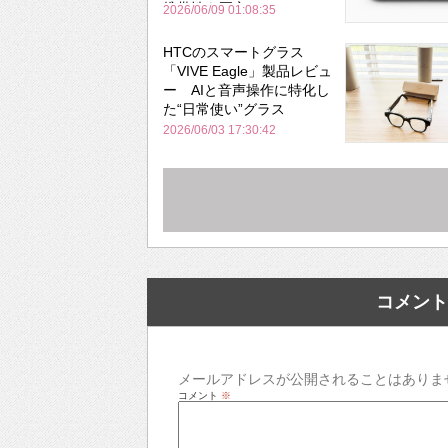
携帯性を両立
2026/06/09 01:08:35
HTCのスマートグラス
「VIVE Eagle」製品レビュ
ー AIと音声操作に特化し
た“日常使い”グラス
2026/06/03 17:30:42
コメント
メールアドレスが公開されることはありま
コメント
※