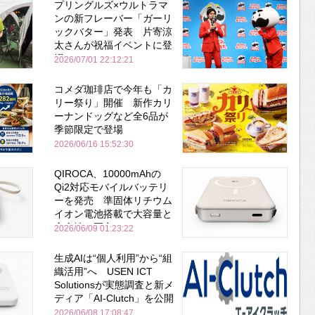
プリングルズ×ウルトラマ
ンの新フレーバー「ガーリ
ックバター」発表 片寄涼
太さんが祝福イベントに登
場
2026/07/01 22:12:21
コメダ珈琲店で今年も「カ
リー祭り」開催 新作カリ
ーナンドッグなど全6品が
季節限定で登場
2026/06/16 15:52:30
QIROCA、10000mAhの
Qi2対応モバイルバッテリ
ーを発売 準固体リチウム
イオン電池搭載で大容量と
安全性を両立
2026/06/09 01:23:22
生成AIは“個人利用”から“組
織活用”へ USEN ICT
Solutionsが実態調査と新メ
ディア「AI-Clutch」を公開
2026/06/08 17:08:47