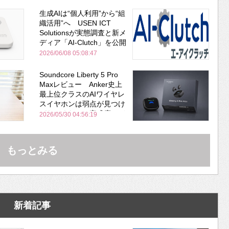
生成AIは“個人利用”から“組
織活用”へ USEN ICT
Solutionsが実態調査と新メ
ディア「AI-Clutch」を公開
2026/06/08 05:08:47
Soundcore Liberty 5 Pro
Maxレビュー Anker史上
最上位クラスのAIワイヤレ
スイヤホンは弱点が見つけ
づらいくらいの完成度にび
2026/05/30 04:56:19
びった ノイキャン性能は
Bose並み
もっとみる
新着記事