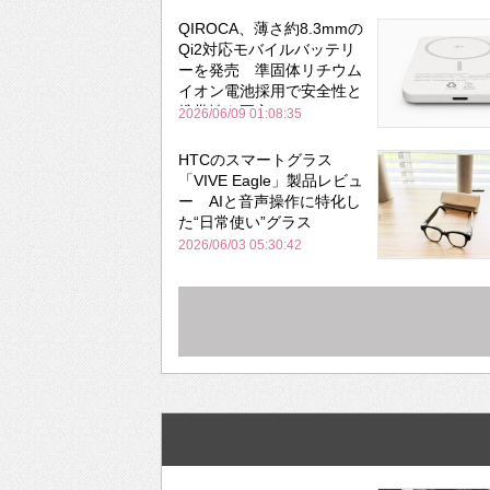
QIROCA、薄さ約8.3mmの
Qi2対応モバイルバッテリ
ーを発売 準固体リチウム
イオン電池採用で安全性と
携帯性を両立
2026/06/09 01:08:35
HTCのスマートグラス
「VIVE Eagle」製品レビュ
ー AIと音声操作に特化し
た“日常使い”グラス
2026/06/03 05:30:42