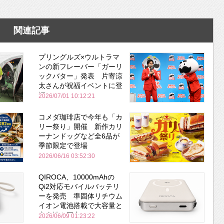
関連記事
プリングルズ×ウルトラマ
ンの新フレーバー「ガーリ
ックバター」発表 片寄涼
太さんが祝福イベントに登
場
2026/07/01 10:12:21
コメダ珈琲店で今年も「カ
リー祭り」開催 新作カリ
ーナンドッグなど全6品が
季節限定で登場
2026/06/16 03:52:30
QIROCA、10000mAhの
Qi2対応モバイルバッテリ
ーを発売 準固体リチウム
イオン電池搭載で大容量と
安全性を両立
2026/06/09 01:23:22