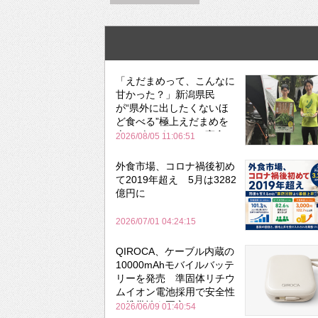
「えだまめって、こんなに
甘かった？」新潟県民
が“県外に出したくないほ
ど食べる”極上えだまめを
森のビアガーデンで実食
2026/08/05 11:06:51
外食市場、コロナ禍後初め
て2019年超え 5月は3282
億円に
2026/07/01 04:24:15
QIROCA、ケーブル内蔵の
10000mAhモバイルバッテ
リーを発売 準固体リチウ
ムイオン電池採用で安全性
と携帯性を両立
2026/06/09 01:40:54