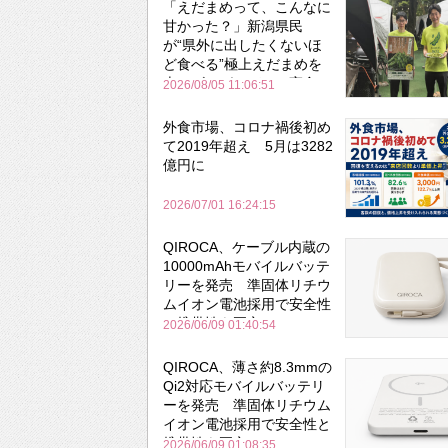
「えだまめって、こんなに
甘かった？」新潟県民
が“県外に出したくないほ
ど食べる”極上えだまめを
森のビアガーデンで実食
2026/08/05 11:06:51
外食市場、コロナ禍後初め
て2019年超え 5月は3282
億円に
2026/07/01 16:24:15
QIROCA、ケーブル内蔵の
10000mAhモバイルバッテ
リーを発売 準固体リチウ
ムイオン電池採用で安全性
と携帯性を両立
2026/06/09 01:40:54
QIROCA、薄さ約8.3mmの
Qi2対応モバイルバッテリ
ーを発売 準固体リチウム
イオン電池採用で安全性と
携帯性を両立
2026/06/09 01:08:35