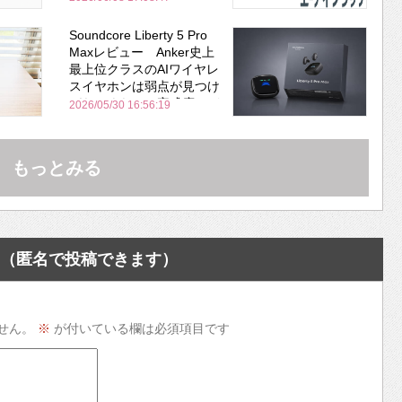
Soundcore Liberty 5 Pro
Maxレビュー Anker史上
最上位クラスのAIワイヤレ
スイヤホンは弱点が見つけ
づらいくらいの完成度にび
2026/05/30 16:56:19
びった ノイキャン性能は
Bose並み
もっとみる
（匿名で投稿できます）
せん。
※
が付いている欄は必須項目です