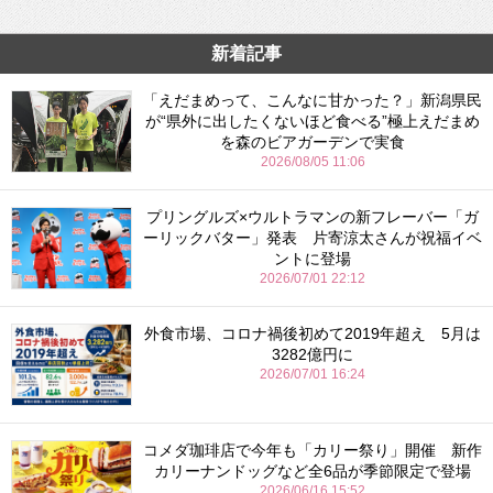
新着記事
「えだまめって、こんなに甘かった？」新潟県民
が“県外に出したくないほど食べる”極上えだまめ
を森のビアガーデンで実食
2026/08/05 11:06
プリングルズ×ウルトラマンの新フレーバー「ガ
ーリックバター」発表 片寄涼太さんが祝福イベ
ントに登場
2026/07/01 22:12
外食市場、コロナ禍後初めて2019年超え 5月は
3282億円に
2026/07/01 16:24
コメダ珈琲店で今年も「カリー祭り」開催 新作
カリーナンドッグなど全6品が季節限定で登場
2026/06/16 15:52