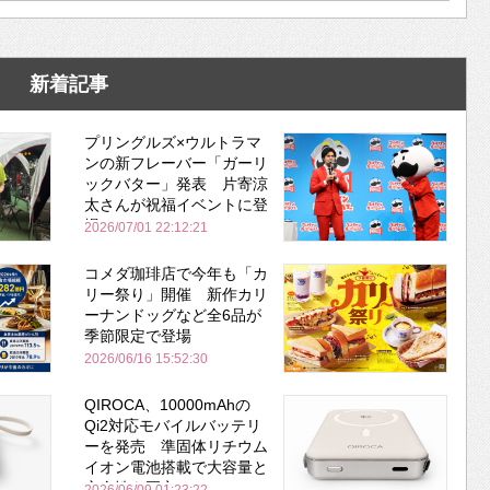
新着記事
プリングルズ×ウルトラマ
ンの新フレーバー「ガーリ
ックバター」発表 片寄涼
太さんが祝福イベントに登
場
2026/07/01 22:12:21
コメダ珈琲店で今年も「カ
リー祭り」開催 新作カリ
ーナンドッグなど全6品が
季節限定で登場
2026/06/16 15:52:30
QIROCA、10000mAhの
Qi2対応モバイルバッテリ
ーを発売 準固体リチウム
イオン電池搭載で大容量と
安全性を両立