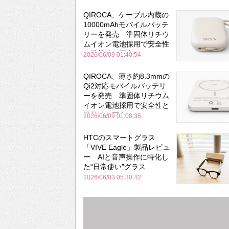
QIROCA、ケーブル内蔵の
10000mAhモバイルバッテ
リーを発売 準固体リチウ
ムイオン電池採用で安全性
と携帯性を両立
2026/06/09 01:40:54
QIROCA、薄さ約8.3mmの
Qi2対応モバイルバッテリ
ーを発売 準固体リチウム
イオン電池採用で安全性と
携帯性を両立
2026/06/09 01:08:35
HTCのスマートグラス
「VIVE Eagle」製品レビュ
ー AIと音声操作に特化し
た“日常使い”グラス
2026/06/03 05:30:42