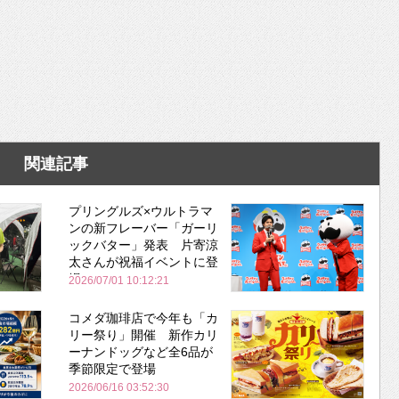
関連記事
プリングルズ×ウルトラマ
ンの新フレーバー「ガーリ
ックバター」発表 片寄涼
太さんが祝福イベントに登
場
2026/07/01 10:12:21
コメダ珈琲店で今年も「カ
リー祭り」開催 新作カリ
ーナンドッグなど全6品が
季節限定で登場
2026/06/16 03:52:30