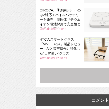
2026/06/09 01:40:54
QIROCA、薄さ約8.3mmの
Qi2対応モバイルバッテリ
ーを発売 準固体リチウム
イオン電池採用で安全性と
携帯性を両立
2026/06/09 01:08:35
HTCのスマートグラス
「VIVE Eagle」製品レビュ
ー AIと音声操作に特化し
た“日常使い”グラス
2026/06/03 17:30:42
コメント