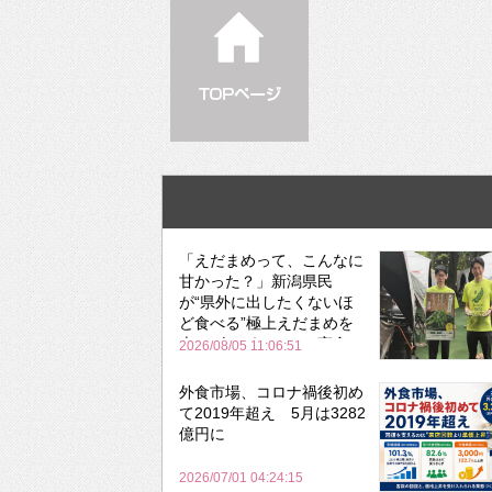
「えだまめって、こんなに
甘かった？」新潟県民
が“県外に出したくないほ
ど食べる”極上えだまめを
森のビアガーデンで実食
2026/08/05 11:06:51
外食市場、コロナ禍後初め
て2019年超え 5月は3282
億円に
2026/07/01 04:24:15