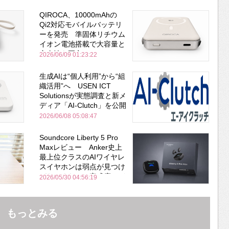
QIROCA、10000mAhの
Qi2対応モバイルバッテリ
ーを発売 準固体リチウム
イオン電池搭載で大容量と
安全性を両立
2026/06/09 01:23:22
生成AIは“個人利用”から“組
織活用”へ USEN ICT
Solutionsが実態調査と新メ
ディア「AI-Clutch」を公開
2026/06/08 05:08:47
Soundcore Liberty 5 Pro
Maxレビュー Anker史上
最上位クラスのAIワイヤレ
スイヤホンは弱点が見つけ
づらいくらいの完成度にび
2026/05/30 04:56:19
びった ノイキャン性能は
Bose並み
もっとみる