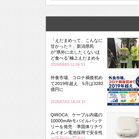
「えだまめって、こんなに
甘かった？」新潟県民
が“県外に出したくないほ
ど食べる”極上えだまめを
森のビアガーデンで実食
2026/08/05 11:06:51
外食市場、コロナ禍後初め
て2019年超え 5月は3282
億円に
2026/07/01 16:24:15
QIROCA、ケーブル内蔵の
10000mAhモバイルバッテ
リーを発売 準固体リチウ
ムイオン電池採用で安全性
と携帯性を両立