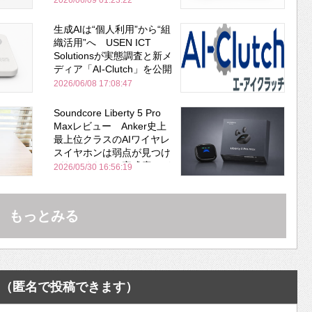
2026/06/09 01:23:22
生成AIは“個人利用”から“組
織活用”へ USEN ICT
Solutionsが実態調査と新メ
ディア「AI-Clutch」を公開
2026/06/08 17:08:47
Soundcore Liberty 5 Pro
Maxレビュー Anker史上
最上位クラスのAIワイヤレ
スイヤホンは弱点が見つけ
づらいくらいの完成度にび
2026/05/30 16:56:19
びった ノイキャン性能は
Bose並み
もっとみる
（匿名で投稿できます）