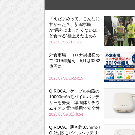
「えだまめって、こんなに
甘かった？」新潟県民
が“県外に出したくないほ
ど食べる”極上えだまめを
森のビアガーデンで実食
2026/08/05 11:06:51
外食市場、コロナ禍後初め
て2019年超え 5月は3282
億円に
2026/07/01 16:24:15
QIROCA、ケーブル内蔵の
10000mAhモバイルバッテ
リーを発売 準固体リチウ
ムイオン電池採用で安全性
と携帯性を両立
2026/06/09 01:40:54
QIROCA、薄さ約8.3mmの
Qi2対応モバイルバッテリ