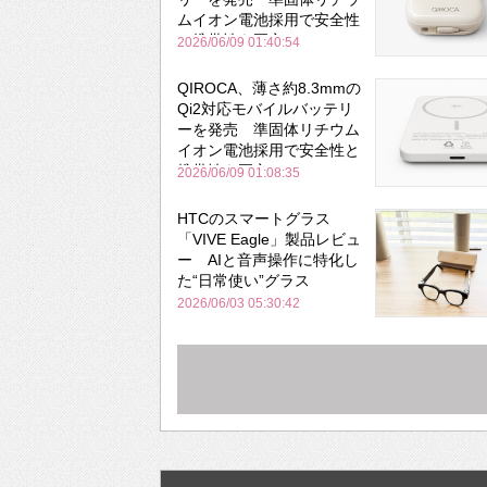
ムイオン電池採用で安全性
と携帯性を両立
2026/06/09 01:40:54
QIROCA、薄さ約8.3mmの
Qi2対応モバイルバッテリ
ーを発売 準固体リチウム
イオン電池採用で安全性と
携帯性を両立
2026/06/09 01:08:35
HTCのスマートグラス
「VIVE Eagle」製品レビュ
ー AIと音声操作に特化し
た“日常使い”グラス
2026/06/03 05:30:42