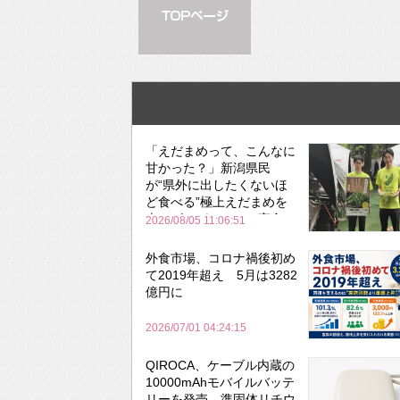
「えだまめって、こんなに
甘かった？」新潟県民
が“県外に出したくないほ
ど食べる”極上えだまめを
森のビアガーデンで実食
2026/08/05 11:06:51
外食市場、コロナ禍後初め
て2019年超え 5月は3282
億円に
2026/07/01 04:24:15
QIROCA、ケーブル内蔵の
10000mAhモバイルバッテ
リーを発売 準固体リチウ