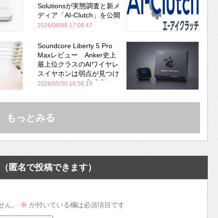
Solutionsが実態調査と新メ
ディア「AI-Clutch」を公開
2026/06/08 17:08:47
Soundcore Liberty 5 Pro
Maxレビュー Anker史上
最上位クラスのAIワイヤレ
スイヤホンは弱点が見つけ
づらいくらいの完成度にび
2026/05/30 16:56:19
びった ノイキャン性能は
Bose並み
もっとみる
（匿名で投稿できます）
せん。
※
が付いている欄は必須項目です