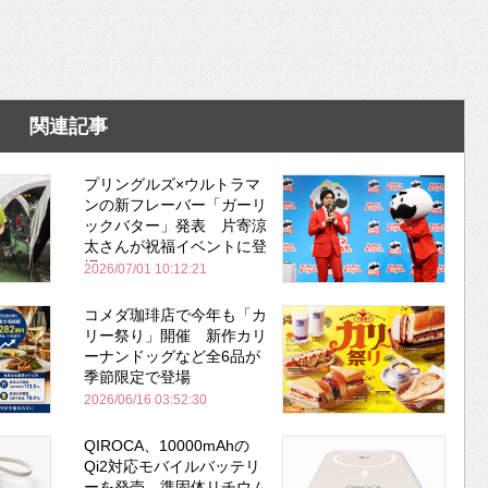
関連記事
プリングルズ×ウルトラマ
ンの新フレーバー「ガーリ
ックバター」発表 片寄涼
太さんが祝福イベントに登
場
2026/07/01 10:12:21
コメダ珈琲店で今年も「カ
リー祭り」開催 新作カリ
ーナンドッグなど全6品が
季節限定で登場
2026/06/16 03:52:30
QIROCA、10000mAhの
Qi2対応モバイルバッテリ
ーを発売 準固体リチウム