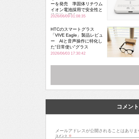
ーを発売 準固体リチウム
イオン電池採用で安全性と
携帯性を両立
2026/06/09 01:08:35
HTCのスマートグラス
「VIVE Eagle」製品レビュ
ー AIと音声操作に特化し
た“日常使い”グラス
2026/06/03 17:30:42
コメント
メールアドレスが公開されることはありま
コメント
※