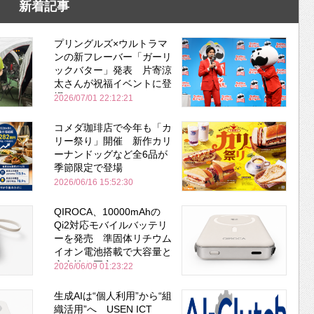
新着記事
プリングルズ×ウルトラマ
ンの新フレーバー「ガーリ
ックバター」発表 片寄涼
太さんが祝福イベントに登
場
2026/07/01 22:12:21
コメダ珈琲店で今年も「カ
リー祭り」開催 新作カリ
ーナンドッグなど全6品が
季節限定で登場
2026/06/16 15:52:30
QIROCA、10000mAhの
Qi2対応モバイルバッテリ
ーを発売 準固体リチウム
イオン電池搭載で大容量と
安全性を両立
2026/06/09 01:23:22
生成AIは“個人利用”から“組
織活用”へ USEN ICT