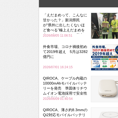
「えだまめって、こんなに
甘かった？」新潟県民
が“県外に出したくないほ
ど食べる”極上えだまめを
森のビアガーデンで実食
2026/08/05 11:06:51
外食市場、コロナ禍後初め
て2019年超え 5月は3282
億円に
2026/07/01 16:24:15
QIROCA、ケーブル内蔵の
10000mAhモバイルバッテ
リーを発売 準固体リチウ
ムイオン電池採用で安全性
と携帯性を両立
2026/06/09 01:40:54
QIROCA、薄さ約8.3mmの
Qi2対応モバイルバッテリ