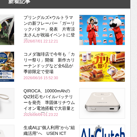
新着記事
プリングルズ×ウルトラマ
ンの新フレーバー「ガーリ
ックバター」発表 片寄涼
太さんが祝福イベントに登
場
2026/07/01 22:12:21
コメダ珈琲店で今年も「カ
リー祭り」開催 新作カリ
ーナンドッグなど全6品が
季節限定で登場
2026/06/16 15:52:30
QIROCA、10000mAhの
Qi2対応モバイルバッテリ
ーを発売 準固体リチウム
イオン電池搭載で大容量と
安全性を両立
2026/06/09 01:23:22
生成AIは“個人利用”から“組
織活用”へ USEN ICT