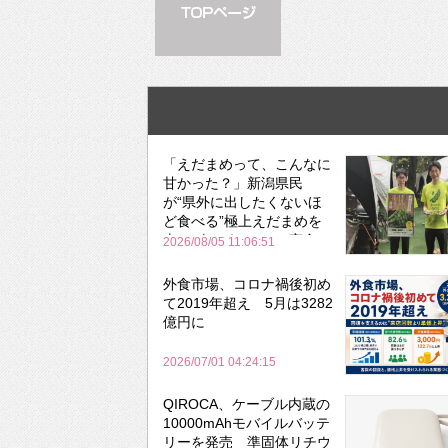
「えだまめって、こんなに
甘かった？」新潟県民
が“県外に出したくないほ
ど食べる”極上えだまめを
森のビアガーデンで実食
2026/08/05 11:06:51
外食市場、コロナ禍後初め
て2019年超え 5月は3282
億円に
2026/07/01 04:24:15
QIROCA、ケーブル内蔵の
10000mAhモバイルバッテ
リーを発売 準固体リチウ