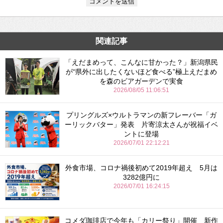
関連記事
「えだまめって、こんなに甘かった？」新潟県民
が“県外に出したくないほど食べる”極上えだまめ
を森のビアガーデンで実食
2026/08/05 11:06:51
プリングルズ×ウルトラマンの新フレーバー「ガ
ーリックバター」発表 片寄涼太さんが祝福イベ
ントに登場
2026/07/01 22:12:21
外食市場、コロナ禍後初めて2019年超え 5月は
3282億円に
2026/07/01 16:24:15
コメダ珈琲店で今年も「カリー祭り」開催 新作