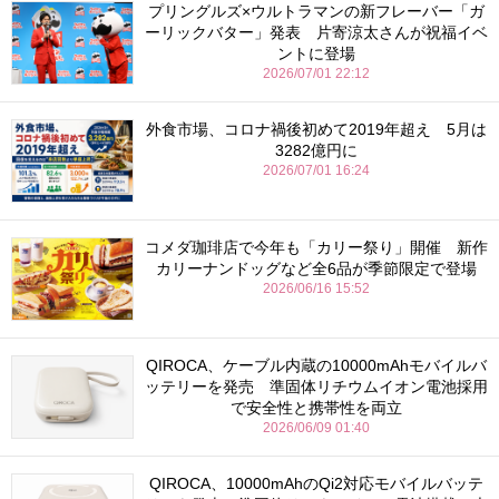
プリングルズ×ウルトラマンの新フレーバー「ガ
ーリックバター」発表 片寄涼太さんが祝福イベ
ントに登場
2026/07/01 22:12
外食市場、コロナ禍後初めて2019年超え 5月は
3282億円に
2026/07/01 16:24
コメダ珈琲店で今年も「カリー祭り」開催 新作
カリーナンドッグなど全6品が季節限定で登場
2026/06/16 15:52
QIROCA、ケーブル内蔵の10000mAhモバイルバ
ッテリーを発売 準固体リチウムイオン電池採用
で安全性と携帯性を両立
2026/06/09 01:40
QIROCA、10000mAhのQi2対応モバイルバッテ