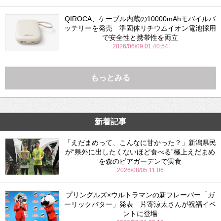
QIROCA、ケーブル内蔵の10000mAhモバイルバ
ッテリーを発売 準固体リチウムイオン電池採用
で安全性と携帯性を両立
2026/06/09 01:40:54
もっとみる
新着記事
「えだまめって、こんなに甘かった？」新潟県民
が“県外に出したくないほど食べる”極上えだまめ
を森のビアガーデンで実食
2026/08/05 11:06
プリングルズ×ウルトラマンの新フレーバー「ガ
ーリックバター」発表 片寄涼太さんが祝福イベ
ントに登場