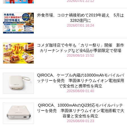
2026/07/01 22:12
外食市場、コロナ禍後初めて2019年超え 5月は
3282億円に
2026/07/01 16:24
コメダ珈琲店で今年も「カリー祭り」開催 新作
カリーナンドッグなど全6品が季節限定で登場
2026/06/16 15:52
QIROCA、ケーブル内蔵の10000mAhモバイルバ
ッテリーを発売 準固体リチウムイオン電池採用
で安全性と携帯性を両立
2026/06/09 01:40
QIROCA、10000mAhのQi2対応モバイルバッテ
リーを発売 準固体リチウムイオン電池搭載で大
容量と安全性を両立
2026/06/09 01:23