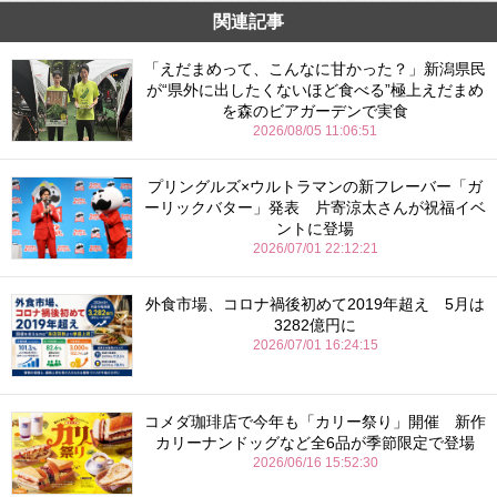
関連記事
「えだまめって、こんなに甘かった？」新潟県民
が“県外に出したくないほど食べる”極上えだまめ
を森のビアガーデンで実食
2026/08/05 11:06:51
プリングルズ×ウルトラマンの新フレーバー「ガ
ーリックバター」発表 片寄涼太さんが祝福イベ
ントに登場
2026/07/01 22:12:21
外食市場、コロナ禍後初めて2019年超え 5月は
3282億円に
2026/07/01 16:24:15
コメダ珈琲店で今年も「カリー祭り」開催 新作
カリーナンドッグなど全6品が季節限定で登場
2026/06/16 15:52:30