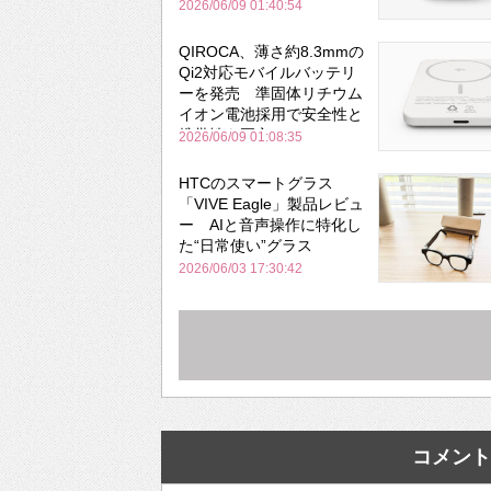
と携帯性を両立
2026/06/09 01:40:54
QIROCA、薄さ約8.3mmの
Qi2対応モバイルバッテリ
ーを発売 準固体リチウム
イオン電池採用で安全性と
携帯性を両立
2026/06/09 01:08:35
HTCのスマートグラス
「VIVE Eagle」製品レビュ
ー AIと音声操作に特化し
た“日常使い”グラス
2026/06/03 17:30:42
コメント