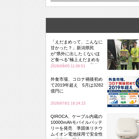
「えだまめって、こんなに
甘かった？」新潟県民
が“県外に出したくないほ
ど食べる”極上えだまめを
森のビアガーデンで実食
2026/08/05 11:06:51
外食市場、コロナ禍後初め
て2019年超え 5月は3282
億円に
2026/07/01 16:24:15
QIROCA、ケーブル内蔵の
10000mAhモバイルバッテ
リーを発売 準固体リチウ
ムイオン電池採用で安全性