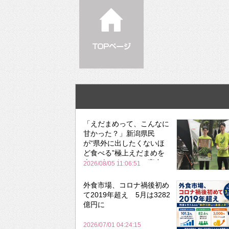
「えだまめって、こんなに
甘かった？」新潟県民
が“県外に出したくないほ
ど食べる”極上えだまめを
森のビアガーデンで実食
2026/08/05 11:06:51
外食市場、コロナ禍後初め
て2019年超え 5月は3282
億円に
2026/07/01 04:24:15