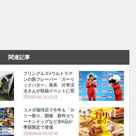
関連記事
プリングルズ×ウルトラマ
ンの新フレーバー「ガーリ
ックバター」発表 片寄涼
太さんが祝福イベントに登
場
2026/07/01 10:12:21
コメダ珈琲店で今年も「カ
リー祭り」開催 新作カリ
ーナンドッグなど全6品が
季節限定で登場
2026/06/16 03:52:30