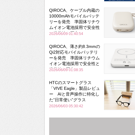
QIROCA、ケーブル内蔵の
10000mAhモバイルバッテ
リーを発売 準固体リチウ
ムイオン電池採用で安全性
と携帯性を両立
2026/06/09 01:40:54
QIROCA、薄さ約8.3mmの
Qi2対応モバイルバッテリ
ーを発売 準固体リチウム
イオン電池採用で安全性と
携帯性を両立
2026/06/09 01:08:35
HTCのスマートグラス
「VIVE Eagle」製品レビュ
ー AIと音声操作に特化し
た“日常使い”グラス
2026/06/03 05:30:42