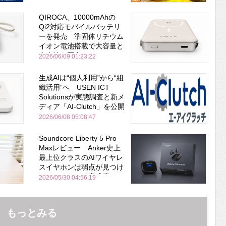
QIROCA、10000mAhの
Qi2対応モバイルバッテリ
ーを発売 準固体リチウム
イオン電池搭載で大容量と
安全性を両立
2026/06/09 01:23:22
生成AIは“個人利用”から“組
織活用”へ USEN ICT
Solutionsが実態調査と新メ
ディア「AI-Clutch」を公開
2026/06/08 05:08:47
Soundcore Liberty 5 Pro
Maxレビュー Anker史上
最上位クラスのAIワイヤレ
スイヤホンは弱点が見つけ
づらいくらいの完成度にび
2026/05/30 04:56:19
びった ノイキャン性能は
Bose並み
もっとみる