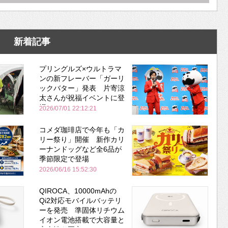
新着記事
プリングルズ×ウルトラマ
ンの新フレーバー「ガーリ
ックバター」発表 片寄涼
太さんが祝福イベントに登
場
2026/07/01 22:12:21
コメダ珈琲店で今年も「カ
リー祭り」開催 新作カリ
ーナンドッグなど全6品が
季節限定で登場
2026/06/16 15:52:30
QIROCA、10000mAhの
Qi2対応モバイルバッテリ
ーを発売 準固体リチウム
イオン電池搭載で大容量と