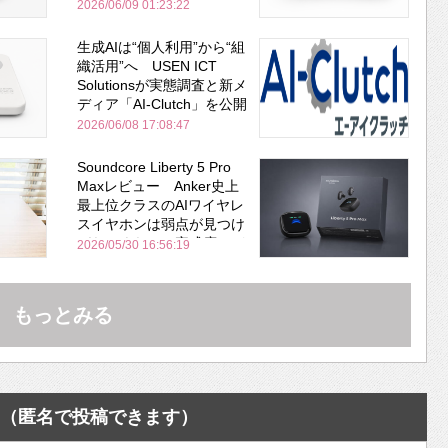
安全性を両立
2026/06/09 01:23:22
生成AIは“個人利用”から“組
織活用”へ USEN ICT
Solutionsが実態調査と新メ
ディア「AI-Clutch」を公開
2026/06/08 17:08:47
Soundcore Liberty 5 Pro
Maxレビュー Anker史上
最上位クラスのAIワイヤレ
スイヤホンは弱点が見つけ
づらいくらいの完成度にび
2026/05/30 16:56:19
びった ノイキャン性能は
Bose並み
もっとみる
（匿名で投稿できます）