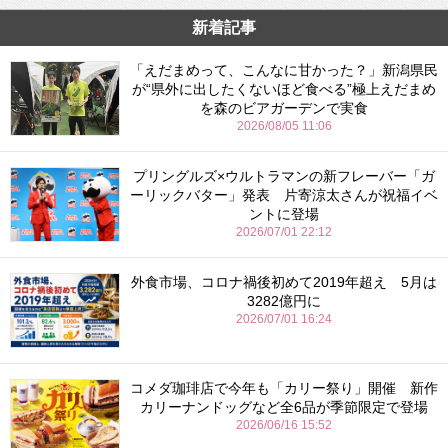
新着記事
「えだまめって、こんなに甘かった？」新潟県民
が“県外に出したくないほど食べる”極上えだまめ
を森のビアガーデンで実食
2026/08/05 11:06
プリングルズ×ウルトラマンの新フレーバー「ガ
ーリックバター」発表 片寄涼太さんが祝福イベ
ントに登場
2026/07/01 22:12
外食市場、コロナ禍後初めて2019年超え 5月は
3282億円に
2026/07/01 16:24
コメダ珈琲店で今年も「カリー祭り」開催 新作
カリーナンドッグなど全6品が季節限定で登場
2026/06/16 15:52