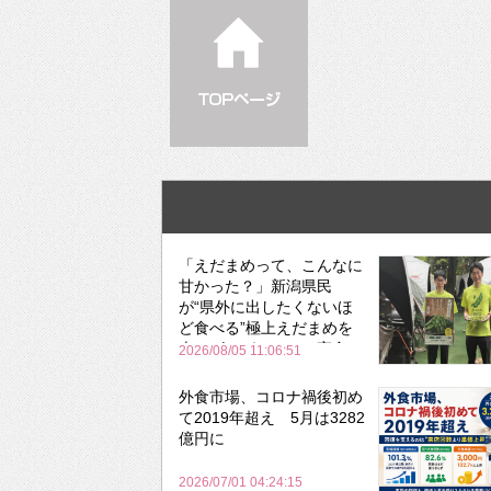
「えだまめって、こんなに
甘かった？」新潟県民
が“県外に出したくないほ
ど食べる”極上えだまめを
森のビアガーデンで実食
2026/08/05 11:06:51
外食市場、コロナ禍後初め
て2019年超え 5月は3282
億円に
2026/07/01 04:24:15