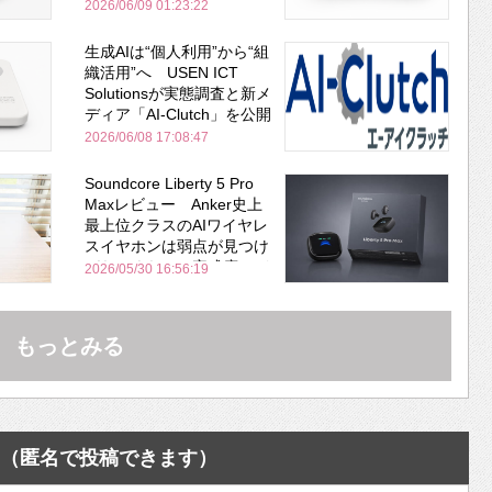
安全性を両立
2026/06/09 01:23:22
生成AIは“個人利用”から“組
織活用”へ USEN ICT
Solutionsが実態調査と新メ
ディア「AI-Clutch」を公開
2026/06/08 17:08:47
Soundcore Liberty 5 Pro
Maxレビュー Anker史上
最上位クラスのAIワイヤレ
スイヤホンは弱点が見つけ
づらいくらいの完成度にび
2026/05/30 16:56:19
びった ノイキャン性能は
Bose並み
もっとみる
（匿名で投稿できます）