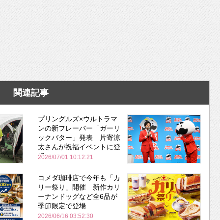
関連記事
プリングルズ×ウルトラマ
ンの新フレーバー「ガーリ
ックバター」発表 片寄涼
太さんが祝福イベントに登
場
2026/07/01 10:12:21
コメダ珈琲店で今年も「カ
リー祭り」開催 新作カリ
ーナンドッグなど全6品が
季節限定で登場
2026/06/16 03:52:30