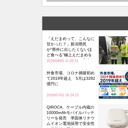
「えだまめって、こんなに
甘かった？」新潟県民
が“県外に出したくないほ
ど食べる”極上えだまめを
森のビアガーデンで実食
2026/08/05 11:06:51
外食市場、コロナ禍後初め
て2019年超え 5月は3282
億円に
2026/07/01 16:24:15
QIROCA、ケーブル内蔵の
10000mAhモバイルバッテ
リーを発売 準固体リチウ
ムイオン電池採用で安全性