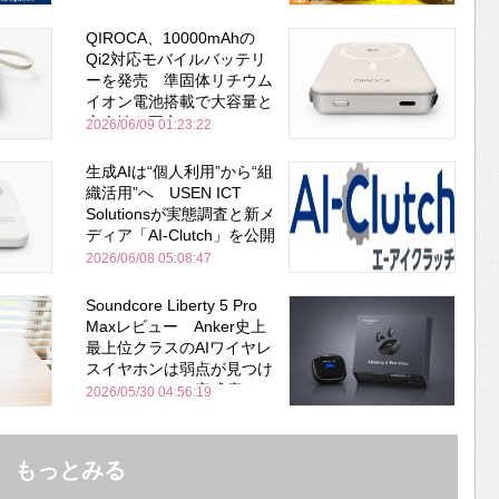
QIROCA、10000mAhの
Qi2対応モバイルバッテリ
ーを発売 準固体リチウム
イオン電池搭載で大容量と
安全性を両立
2026/06/09 01:23:22
生成AIは“個人利用”から“組
織活用”へ USEN ICT
Solutionsが実態調査と新メ
ディア「AI-Clutch」を公開
2026/06/08 05:08:47
Soundcore Liberty 5 Pro
Maxレビュー Anker史上
最上位クラスのAIワイヤレ
スイヤホンは弱点が見つけ
づらいくらいの完成度にび
2026/05/30 04:56:19
びった ノイキャン性能は
Bose並み
もっとみる