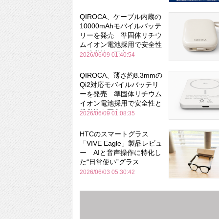
QIROCA、ケーブル内蔵の
10000mAhモバイルバッテ
リーを発売 準固体リチウ
ムイオン電池採用で安全性
と携帯性を両立
2026/06/09 01:40:54
QIROCA、薄さ約8.3mmの
Qi2対応モバイルバッテリ
ーを発売 準固体リチウム
イオン電池採用で安全性と
携帯性を両立
2026/06/09 01:08:35
HTCのスマートグラス
「VIVE Eagle」製品レビュ
ー AIと音声操作に特化し
た“日常使い”グラス
2026/06/03 05:30:42