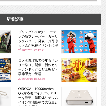
新着記事
プリングルズ×ウルトラマ
ンの新フレーバー「ガーリ
ックバター」発表 片寄涼
太さんが祝福イベントに登
場
2026/07/01 22:12:21
コメダ珈琲店で今年も「カ
リー祭り」開催 新作カリ
ーナンドッグなど全6品が
季節限定で登場
2026/06/16 15:52:30
QIROCA、10000mAhの
Qi2対応モバイルバッテリ
ーを発売 準固体リチウム
イオン電池搭載で大容量と