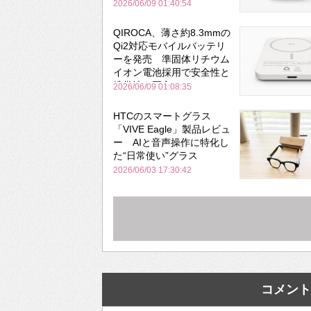
と携帯性を両立
2026/06/09 01:40:54
QIROCA、薄さ約8.3mmの
Qi2対応モバイルバッテリ
ーを発売 準固体リチウム
イオン電池採用で安全性と
携帯性を両立
2026/06/09 01:08:35
HTCのスマートグラス
「VIVE Eagle」製品レビュ
ー AIと音声操作に特化し
た“日常使い”グラス
2026/06/03 17:30:42
コメント