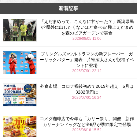
新着記事
「えだまめって、こんなに甘かった？」新潟県民
が“県外に出したくないほど食べる”極上えだまめ
を森のビアガーデンで実食
2026/08/05 11:06
プリングルズ×ウルトラマンの新フレーバー「ガ
ーリックバター」発表 片寄涼太さんが祝福イベ
ントに登場
2026/07/01 22:12
外食市場、コロナ禍後初めて2019年超え 5月は
3282億円に
2026/07/01 16:24
コメダ珈琲店で今年も「カリー祭り」開催 新作
カリーナンドッグなど全6品が季節限定で登場
2026/06/16 15:52